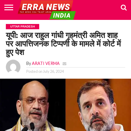
HOME
POLITICS
NEWS
BUSINESS
CULTURE
NATIONAL
SPORTS
LIFESTYLE
TRAVEL
OPINION
BREAKING
ENTERTAINMENT
WORLD
CRIME
JOIN
UTTAR PRADESH
NEWS
US
यूपी: आज राहुल गांधी गृहमंत्री अमित शाह
पर आपत्तिजनक टिप्पणी के मामले में कोर्ट में
हुए पेश
By
ARATI VERMA
Posted on
July 26, 2024