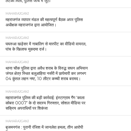
लटका मिला, पुलिस जांच में जुटी
MAHARAJGANJ
महराजगंज व्यापार मंडल की महत्वपूर्ण बैठक अपर पुलिस
अधीक्षक महराजगंज द्वारा आयोजित।
MAHARAJGANJ
घघरुआ खड़ेसर में नाबालिग से मारपीट का वीडियो वायरल,
पांच के खिलाफ मुकदमा दर्ज।
MAHARAJGANJ
थाना चौक पुलिस द्वारा अवैध शराब के विरुद्ध सघन अभियान
जंगल क्षेत्र स्थित बलुआहिया नर्सरी में छापेमारी कर लगभग
04 कुंतल लहन नष्ट, 10 लीटर कच्ची शराब बरामद।
MAHARAJGANJ
महाराजगंज पुलिस की बड़ी कार्रवाई: इंस्टाग्राम गैंग ‘काला
कोबरा 0007’ के दो सदस्य गिरफ्तार, सोशल मीडिया पर
सक्रिय अपराधियों पर शिकंजा
MAHARAJGANJ
बृजमनगंज : पुरानी रंजिश में जानलेवा हमला, तीन आरोपी