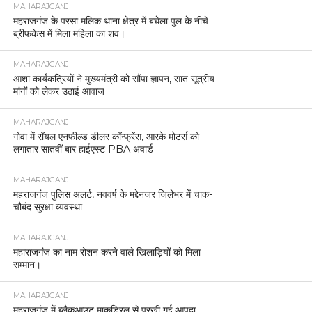
MAHARAJGANJ
महराजगंज के परसा मलिक थाना क्षेत्र में बघेला पुल के नीचे
ब्रीफकेस में मिला महिला का शव।
MAHARAJGANJ
आशा कार्यकत्रियों ने मुख्यमंत्री को सौंपा ज्ञापन, सात सूत्रीय
मांगों को लेकर उठाई आवाज
MAHARAJGANJ
गोवा में रॉयल एनफील्ड डीलर कॉन्फ्रेंस, आरके मोटर्स को
लगातार सातवीं बार हाईएस्ट PBA अवार्ड
MAHARAJGANJ
महराजगंज पुलिस अलर्ट, नववर्ष के मद्देनजर जिलेभर में चाक-
चौबंद सुरक्षा व्यवस्था
MAHARAJGANJ
महाराजगंज का नाम रोशन करने वाले खिलाड़ियों को मिला
सम्मान।
MAHARAJGANJ
महराजगंज में ब्लैकआउट माकड्रिल से परखी गई आपदा