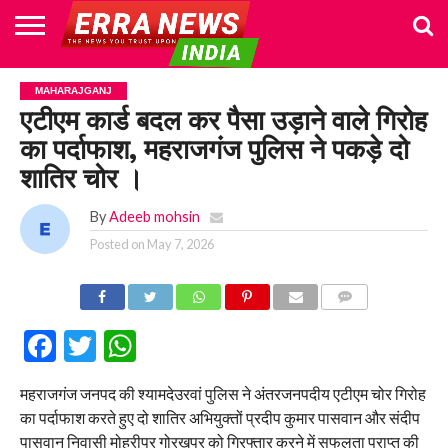
HOME
POLITICS
NEWS
BUSINESS
CULTURE
NATIONAL
SPORTS
LIFESTYLE
TRAVEL
OPINION
BREAKING
ENTERTAINMENT
WORLD
CRIME
JOIN
MAHARAJGANJ
NEWS
US
एटीएम कार्ड बदल कर पैसा उड़ाने वाले गिरोह
का पर्दाफाश, महराजगंज पुलिस ने पकड़े दो
शातिर चोर ।
By
Adeeb mohsin
Posted on
May 7, 2026
COMMENTS
Facebook
Twitter
WhatsApp
महराजगंज जनपद की श्यामदेउरवां पुलिस ने अंतरजनपदीय एटीएम चोर गिरोह
का पर्दाफाश करते हुए दो शातिर अभियुक्तों प्रदीप कुमार पासवान और संदीप
पासवान निवासी मोहरीपुर गोरखपुर को गिरफ्तार करने में सफलता प्राप्त की