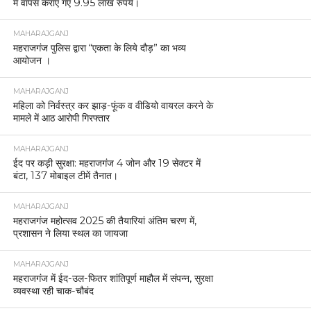
में वापस कराए गए 9.95 लाख रुपये।
MAHARAJGANJ
महराजगंज पुलिस द्वारा “एकता के लिये दौड़” का भव्य
आयोजन ।
MAHARAJGANJ
महिला को निर्वस्त्र कर झाड़-फूंक व वीडियो वायरल करने के
मामले में आठ आरोपी गिरफ्तार
MAHARAJGANJ
ईद पर कड़ी सुरक्षा: महराजगंज 4 जोन और 19 सेक्टर में
बंटा, 137 मोबाइल टीमें तैनात।
MAHARAJGANJ
महराजगंज महोत्सव 2025 की तैयारियां अंतिम चरण में,
प्रशासन ने लिया स्थल का जायजा
MAHARAJGANJ
महराजगंज में ईद-उल-फितर शांतिपूर्ण माहौल में संपन्न, सुरक्षा
व्यवस्था रही चाक-चौबंद