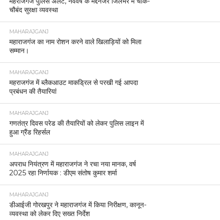
MAHARAJGANJ
महराजगंज पुलिस अलर्ट, नववर्ष के मद्देनजर जिलेभर में चाक-
चौबंद सुरक्षा व्यवस्था
MAHARAJGANJ
महाराजगंज का नाम रोशन करने वाले खिलाड़ियों को मिला
सम्मान।
MAHARAJGANJ
महराजगंज में ब्लैकआउट माकड्रिल से परखी गई आपदा
प्रबंधन की तैयारियां
MAHARAJGANJ
गणतंत्र दिवस परेड की तैयारियों को लेकर पुलिस लाइन में
हुआ ग्रैंड रिहर्सल
MAHARAJGANJ
अपराध नियंत्रण में महाराजगंज ने रचा नया मानक, वर्ष
2025 रहा निर्णायक : डीएम संतोष कुमार शर्मा
MAHARAJGANJ
डीआईजी गोरखपुर ने महाराजगंज में किया निरीक्षण, कानून-