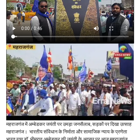
महराजगंज में अम्बेडकर जयंती पर उमड़ा जनसैलाब, सड़कों पर दिखा उत्साह
महराजगंज। भारतीय संविधान के निर्माता और सामाजिक न्याय के प्रणेता
भारत रत्न डॉ. भीमराव अम्बेडकर की जयंती के अवसर पर आज महराजगंज