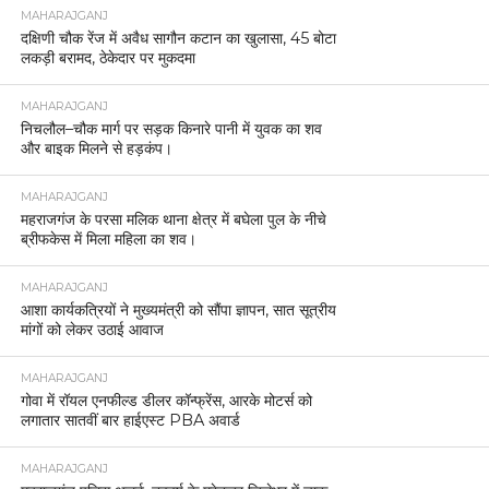
MAHARAJGANJ
दक्षिणी चौक रेंज में अवैध सागौन कटान का खुलासा, 45 बोटा
लकड़ी बरामद, ठेकेदार पर मुकदमा
MAHARAJGANJ
निचलौल–चौक मार्ग पर सड़क किनारे पानी में युवक का शव
और बाइक मिलने से हड़कंप।
MAHARAJGANJ
महराजगंज के परसा मलिक थाना क्षेत्र में बघेला पुल के नीचे
ब्रीफकेस में मिला महिला का शव।
MAHARAJGANJ
आशा कार्यकत्रियों ने मुख्यमंत्री को सौंपा ज्ञापन, सात सूत्रीय
मांगों को लेकर उठाई आवाज
MAHARAJGANJ
गोवा में रॉयल एनफील्ड डीलर कॉन्फ्रेंस, आरके मोटर्स को
लगातार सातवीं बार हाईएस्ट PBA अवार्ड