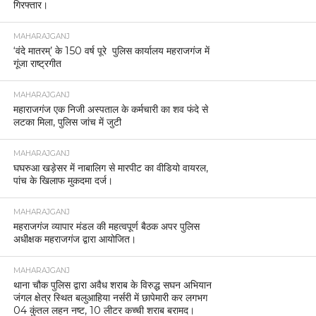
आधार व आयुष्मान कार्ड, ग्राहक सेवा केंद्र पर छापा, दो
गिरफ्तार।
MAHARAJGANJ
‘वंदे मातरम्’ के 150 वर्ष पूरे पुलिस कार्यालय महराजगंज में
गूंजा राष्ट्रगीत
MAHARAJGANJ
महाराजगंज एक निजी अस्पताल के कर्मचारी का शव फंदे से
लटका मिला, पुलिस जांच में जुटी
MAHARAJGANJ
घघरुआ खड़ेसर में नाबालिग से मारपीट का वीडियो वायरल,
पांच के खिलाफ मुकदमा दर्ज।
MAHARAJGANJ
महराजगंज व्यापार मंडल की महत्वपूर्ण बैठक अपर पुलिस
अधीक्षक महराजगंज द्वारा आयोजित।
MAHARAJGANJ
थाना चौक पुलिस द्वारा अवैध शराब के विरुद्ध सघन अभियान
जंगल क्षेत्र स्थित बलुआहिया नर्सरी में छापेमारी कर लगभग