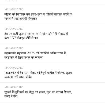
महराजगंज पुलिस द्वारा “एकता के लिये दौड़” का भव्य
आयोजन ।
MAHARAJGANJ
महिला को निर्वस्त्र कर झाड़-फूंक व वीडियो वायरल करने के
मामले में आठ आरोपी गिरफ्तार
MAHARAJGANJ
ईद पर कड़ी सुरक्षा: महराजगंज 4 जोन और 19 सेक्टर में
बंटा, 137 मोबाइल टीमें तैनात।
MAHARAJGANJ
महराजगंज महोत्सव 2025 की तैयारियां अंतिम चरण में,
प्रशासन ने लिया स्थल का जायजा
MAHARAJGANJ
महराजगंज में ईद-उल-फितर शांतिपूर्ण माहौल में संपन्न, सुरक्षा
व्यवस्था रही चाक-चौबंद
MAHARAJGANJ
घुघली में मुर्गी फार्म पर तेंदुए का हमला, कुत्ते को बनाया शिकार,
कमरे में कैद