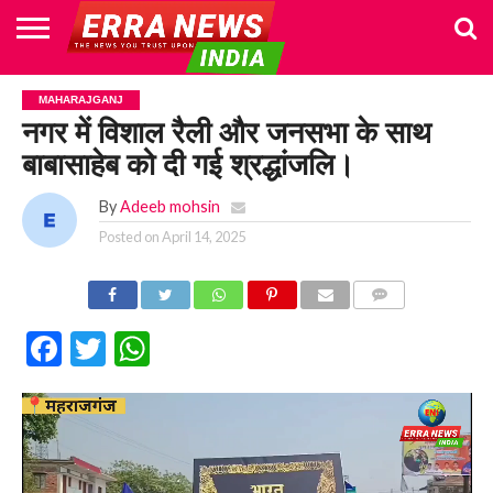
HOME
POLITICS
NEWS
BUSINESS
CULTURE
NATIONAL
SPORTS
LIFESTYLE
TRAVEL
OPINION
BREAKING
ENTERTAINMENT
WORLD
CRIME
JOIN
MAHARAJGANJ
NEWS
US
नगर में विशाल रैली और जनसभा के साथ
बाबासाहेब को दी गई श्रद्धांजलि।
By
Adeeb mohsin
Posted on
April 14, 2025
COMMENTS
Facebook
Twitter
WhatsApp