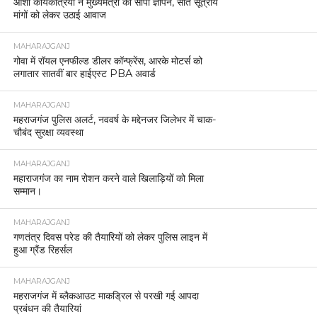
आशा कार्यकत्रियों ने मुख्यमंत्री को सौंपा ज्ञापन, सात सूत्रीय
मांगों को लेकर उठाई आवाज
MAHARAJGANJ
गोवा में रॉयल एनफील्ड डीलर कॉन्फ्रेंस, आरके मोटर्स को
लगातार सातवीं बार हाईएस्ट PBA अवार्ड
MAHARAJGANJ
महराजगंज पुलिस अलर्ट, नववर्ष के मद्देनजर जिलेभर में चाक-
चौबंद सुरक्षा व्यवस्था
MAHARAJGANJ
महाराजगंज का नाम रोशन करने वाले खिलाड़ियों को मिला
सम्मान।
MAHARAJGANJ
गणतंत्र दिवस परेड की तैयारियों को लेकर पुलिस लाइन में
हुआ ग्रैंड रिहर्सल
MAHARAJGANJ
महराजगंज में ब्लैकआउट माकड्रिल से परखी गई आपदा
प्रबंधन की तैयारियां