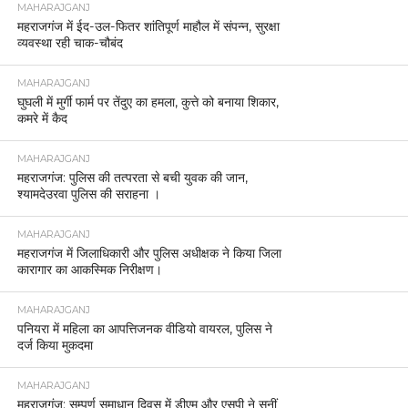
MAHARAJGANJ
महराजगंज में ईद-उल-फितर शांतिपूर्ण माहौल में संपन्न, सुरक्षा
व्यवस्था रही चाक-चौबंद
MAHARAJGANJ
घुघली में मुर्गी फार्म पर तेंदुए का हमला, कुत्ते को बनाया शिकार,
कमरे में कैद
MAHARAJGANJ
महराजगंज: पुलिस की तत्परता से बची युवक की जान,
श्यामदेउरवा पुलिस की सराहना ।
MAHARAJGANJ
महराजगंज में जिलाधिकारी और पुलिस अधीक्षक ने किया जिला
कारागार का आकस्मिक निरीक्षण।
MAHARAJGANJ
पनियरा में महिला का आपत्तिजनक वीडियो वायरल, पुलिस ने
दर्ज किया मुकदमा
MAHARAJGANJ
महराजगंज: सम्पूर्ण समाधान दिवस में डीएम और एसपी ने सुनीं