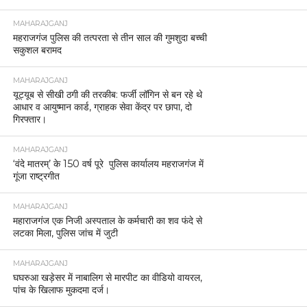
MAHARAJGANJ
महराजगंज पुलिस की तत्परता से तीन साल की गुमशुदा बच्ची
सकुशल बरामद
MAHARAJGANJ
यूट्यूब से सीखी ठगी की तरकीब: फर्जी लॉगिन से बन रहे थे
आधार व आयुष्मान कार्ड, ग्राहक सेवा केंद्र पर छापा, दो
गिरफ्तार।
MAHARAJGANJ
‘वंदे मातरम्’ के 150 वर्ष पूरे पुलिस कार्यालय महराजगंज में
गूंजा राष्ट्रगीत
MAHARAJGANJ
महाराजगंज एक निजी अस्पताल के कर्मचारी का शव फंदे से
लटका मिला, पुलिस जांच में जुटी
MAHARAJGANJ
घघरुआ खड़ेसर में नाबालिग से मारपीट का वीडियो वायरल,
पांच के खिलाफ मुकदमा दर्ज।