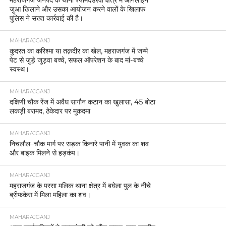
महराजगंज जनपद के थाना श्यामदेउरवां क्षेत्र में ऑनलाइन
जुआ खिलाने और उसका आयोजन करने वालों के खिलाफ
पुलिस ने सख्त कार्रवाई की है।
MAHARAJGANJ
कुदरत का करिश्मा या तक़दीर का खेल, महराजगंज में जन्मे
पेट से जुड़े जुड़वा बच्चे, सफल ऑपरेशन के बाद मां-बच्चे
स्वस्थ।
MAHARAJGANJ
दक्षिणी चौक रेंज में अवैध सागौन कटान का खुलासा, 45 बोटा
लकड़ी बरामद, ठेकेदार पर मुकदमा
MAHARAJGANJ
निचलौल–चौक मार्ग पर सड़क किनारे पानी में युवक का शव
और बाइक मिलने से हड़कंप।
MAHARAJGANJ
महराजगंज के परसा मलिक थाना क्षेत्र में बघेला पुल के नीचे
ब्रीफकेस में मिला महिला का शव।
MAHARAJGANJ