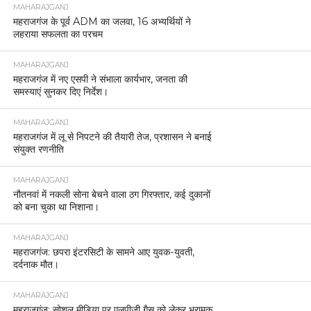
MAHARAJGANJ
महराजगंज के पूर्व ADM का जलवा, 16 अभ्यर्थियों ने
लहराया सफलता का परचम
MAHARAJGANJ
महराजगंज में नए एसपी ने संभाला कार्यभार, जनता की
समस्याएं सुनकर दिए निर्देश।
MAHARAJGANJ
महराजगंज में लू से निपटने की तैयारी तेज, प्रशासन ने बनाई
संयुक्त रणनीति
MAHARAJGANJ
नौतनवां में नकली सोना बेचने वाला ठग गिरफ्तार, कई दुकानों
को बना चुका था निशाना।
MAHARAJGANJ
महराजगंज: छपरा इंटरसिटी के सामने आए युवक-युवती,
दर्दनाक मौत।
MAHARAJGANJ
महराजगंज: सोशल मीडिया पर एलपीजी गैस को लेकर भ्रामक