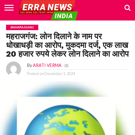
HOME
POLITICS
NEWS
BUSINESS
CULTURE
NATIONAL
SPORTS
LIFESTYLE
TRAVEL
OPINION
BREAKING
ENTERTAINMENT
WORLD
CRIME
JOIN
MAHARAJGANJ
NEWS
US
महराजगंज: लोन दिलाने के नाम पर
धोखाधड़ी का आरोप, मुकदमा दर्ज, एक लाख
20 हजार रुपये लेकर लोन दिलाने का आरोप
By
ARATI VERMA
Posted on
December 1, 2024