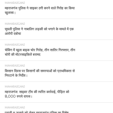
MAHARAJGANJ
महराजगंज पुलिस ने साइबर ठगी करने वाले गिरोह का किया
खुलासा।
MAHARAJGANJ
घुघली पुलिस ने नाबालिग लड़की को भगाने के मामले में एक
आरोपी दबोचा
MAHARAJGANJ
चेकिंग में खुला बाइक चोर गिरोह, तीन शातिर गिरफ्तार, तीन
चोरी की मोटरसाइकिलें बरामद
MAHARAJGANJ
किसान दिवस पर किसानों की समस्याओं को प्राथमिकता से
निपटाने के निर्देश।
MAHARAJGANJ
महराजगंज: साइबर टीम की त्वरित कार्रवाई, पीड़ित को
8,000 रुपये वापस।
MAHARAJGANJ
पराली न जलाने को लेकर महराजगंज पुलिस का विशेष