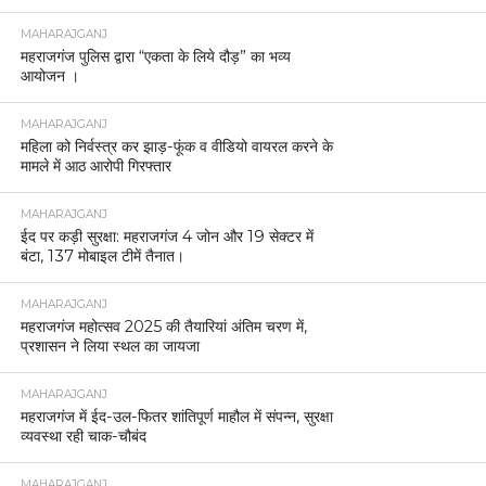
MAHARAJGANJ
महराजगंज पुलिस द्वारा “एकता के लिये दौड़” का भव्य
आयोजन ।
MAHARAJGANJ
महिला को निर्वस्त्र कर झाड़-फूंक व वीडियो वायरल करने के
मामले में आठ आरोपी गिरफ्तार
MAHARAJGANJ
ईद पर कड़ी सुरक्षा: महराजगंज 4 जोन और 19 सेक्टर में
बंटा, 137 मोबाइल टीमें तैनात।
MAHARAJGANJ
महराजगंज महोत्सव 2025 की तैयारियां अंतिम चरण में,
प्रशासन ने लिया स्थल का जायजा
MAHARAJGANJ
महराजगंज में ईद-उल-फितर शांतिपूर्ण माहौल में संपन्न, सुरक्षा
व्यवस्था रही चाक-चौबंद
MAHARAJGANJ