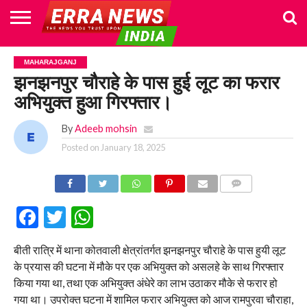
HOME
POLITICS
NEWS
BUSINESS
CULTURE
NATIONAL
SPORTS
LIFESTYLE
TRAVEL
OPINION
BREAKING
ENTERTAINMENT
WORLD
CRIME
JOIN
MAHARAJGANJ
NEWS
US
झनझनपुर चौराहे के पास हुई लूट का फरार
अभियुक्त हुआ गिरफ्तार।
By
Adeeb mohsin
Posted on
January 18, 2025
COMMENTS
Facebook
Twitter
WhatsApp
बीती रात्रि में थाना कोतवाली क्षेत्रांतर्गत झनझनपुर चौराहे के पास हुयी लूट
के प्रयास की घटना में मौके पर एक अभियुक्त को असलहे के साथ गिरफ्तार
किया गया था, तथा एक अभियुक्त अंधेरे का लाभ उठाकर मौके से फरार हो
गया था। उपरोक्त घटना में शामिल फरार अभियुक्त को आज रामपुरवा चौराहा,