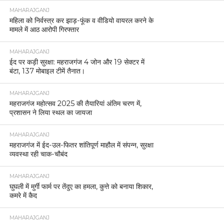
MAHARAJGANJ
महिला को निर्वस्त्र कर झाड़-फूंक व वीडियो वायरल करने के
मामले में आठ आरोपी गिरफ्तार
MAHARAJGANJ
ईद पर कड़ी सुरक्षा: महराजगंज 4 जोन और 19 सेक्टर में
बंटा, 137 मोबाइल टीमें तैनात।
MAHARAJGANJ
महराजगंज महोत्सव 2025 की तैयारियां अंतिम चरण में,
प्रशासन ने लिया स्थल का जायजा
MAHARAJGANJ
महराजगंज में ईद-उल-फितर शांतिपूर्ण माहौल में संपन्न, सुरक्षा
व्यवस्था रही चाक-चौबंद
MAHARAJGANJ
घुघली में मुर्गी फार्म पर तेंदुए का हमला, कुत्ते को बनाया शिकार,
कमरे में कैद
MAHARAJGANJ