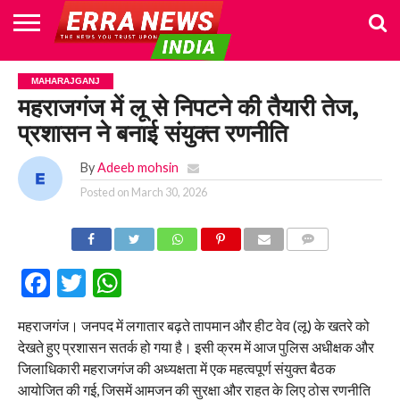
HOME
POLITICS
NEWS
BUSINESS
CULTURE
NATIONAL
SPORTS
LIFESTYLE
TRAVEL
OPINION
BREAKING
ENTERTAINMENT
WORLD
CRIME
JOIN
MAHARAJGANJ
NEWS
US
महराजगंज में लू से निपटने की तैयारी तेज,
प्रशासन ने बनाई संयुक्त रणनीति
By
Adeeb mohsin
Posted on
March 30, 2026
COMMENTS
Facebook
Twitter
WhatsApp
महराजगंज। जनपद में लगातार बढ़ते तापमान और हीट वेव (लू) के खतरे को
देखते हुए प्रशासन सतर्क हो गया है। इसी क्रम में आज पुलिस अधीक्षक और
जिलाधिकारी महराजगंज की अध्यक्षता में एक महत्वपूर्ण संयुक्त बैठक
आयोजित की गई, जिसमें आमजन की सुरक्षा और राहत के लिए ठोस रणनीति