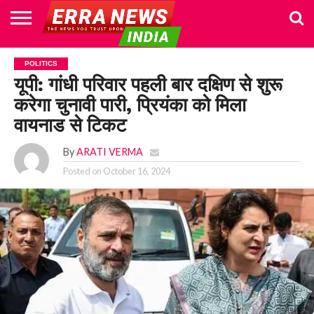
HOME
POLITICS
NEWS
BUSINESS
CULTURE
NATIONAL
SPORTS
LIFESTYLE
TRAVEL
OPINION
BREAKING
ENTERTAINMENT
WORLD
CRIME
JOIN
POLITICS
NEWS
US
यूपी: गांधी परिवार पहली बार दक्षिण से शुरू
करेगा चुनावी पारी, प्रियंका को मिला
वायनाड से टिकट
By
ARATI VERMA
Posted on
October 16, 2024