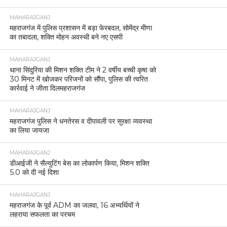
UNCATEGORIZED
महराजगंज महोत्सव के दूसरे दिन बॉलीवुड के रंग में रंगा
जनसागर, अंकित तिवारी के गीतों पर झूम उठा पूरा मैदान।
MAHARAJGANJ
महराजगंज में होली को लेकर सुरक्षा के कड़े इंतजाम, नगर
क्षेत्र में फ्लैग मार्च
MAHARAJGANJ
होली से पहले महराजगंज पुलिस की बड़ी कार्रवाई, 12.5
कुन्टल लहन नष्ट।
MAHARAJGANJ
महराजगंज में सनसनीखेज वारदात, पति की हत्या के आरोप में
पत्नी गिरफ्तार।
MAHARAJGANJ
महराजगंज में सभी थानों पर थाना समाधान दिवस आयोजित,
39 में से 9 शिकायतों का मौके पर निस्तारण।