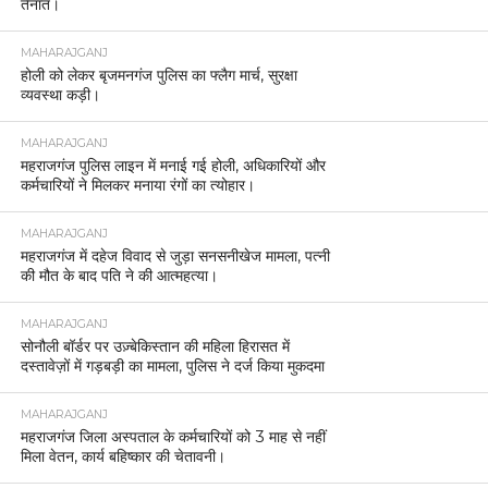
MAHARAJGANJ
महराजगंज में ब्लैकआउट माकड्रिल से परखी गई आपदा
प्रबंधन की तैयारियां
MAHARAJGANJ
महाराजगंज का नाम रोशन करने वाले खिलाड़ियों को मिला
सम्मान।
MAHARAJGANJ
गणतंत्र दिवस परेड की तैयारियों को लेकर पुलिस लाइन में
हुआ ग्रैंड रिहर्सल
MAHARAJGANJ
अपराध नियंत्रण में महाराजगंज ने रचा नया मानक, वर्ष
2025 रहा निर्णायक : डीएम संतोष कुमार शर्मा
MAHARAJGANJ
डीआईजी गोरखपुर ने महाराजगंज में किया निरीक्षण, कानून-
व्यवस्था को लेकर दिए सख्त निर्देश
MAHARAJGANJ
महराजगंज पुलिस की बड़ी कार्रवाई, 3.870 किलोग्राम गांजा