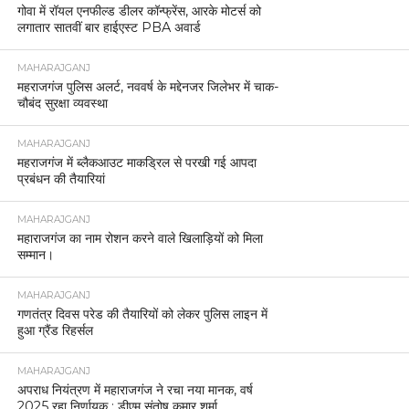
शुभकामनाएं ।
MOST POPULAR
MAHARAJGANJ
महराजगंज एसपी ने बच्चों को पढ़ाई के साथ खेलों में भाग लेने
को प्रेरित किया।
MAHARAJGANJ
पुलिस अधीक्षक सोमेन्द्र मीना ने नव नियुक्त डीएसपी बसंत
सिंह को लगाए स्टार।
MAHARAJGANJ
सेवानिवृत्ति सम्मान समारोह में मुख्य आरक्षी गौरी शंकर राम को
किया गया सम्मानित
MAHARAJGANJ
महराजगंज: संविधान दिवस पर पुलिस अधीक्षक ने दिलाई
संवैधानिक शपथ
MAHARAJGANJ
महराजगंज में पुलिस मुठभेड़, दो वाहन चोर गिरफ्तार।