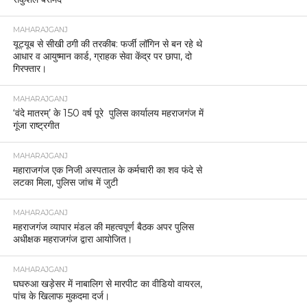
MAHARAJGANJ
महराजगंज में एसपी ने नगर चौकी इंचार्ज को किया निलंबित,
आपराधिक गतिविधियों पर लापरवाही का आरोप
MAHARAJGANJ
मकर संक्रांति पर्व के दृष्टिगत अपर पुलिस अधीक्षक द्वारा गुरु
गोरक्षनाथ मंदिर व पार्किंग स्थल का निरीक्षण।
MAHARAJGANJ
महराजगंज में बिना पासपोर्ट और वीज़ा के भारत में प्रवेश कर
रही चीनी महिला गिरफ्तार
MAHARAJGANJ
महराजगंज पुलिस ने चोरी की मोटरसाइकिल बरामद की, एक
बाल अपचारी पुलिस संरक्षण में
MAHARAJGANJ
महराजगंज में सभी थानों पर आयोजित हुआ थाना समाधान
दिवस, 61 में से 10 मामलों का मौके पर निस्तारण
MAHARAJGANJ