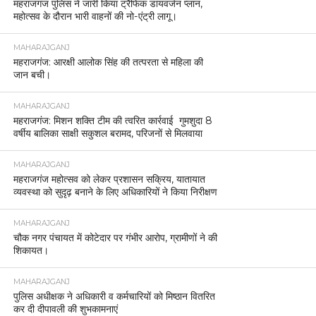
कोबरा 0007’ के दो सदस्य गिरफ्तार, सोशल मीडिया पर
सक्रिय अपराधियों पर शिकंजा
MAHARAJGANJ
बृजमनगंज : पुरानी रंजिश में जानलेवा हमला, तीन आरोपी
गिरफ्तार।
MAHARAJGANJ
महराजगंज पुलिस की बड़ी कार्रवाई, हत्या प्रयास का
अभियुक्त गिरफ्तार।
MAHARAJGANJ
घुघली पुलिस की कार्रवाई, नाबालिग से दुष्कर्म का आरोपी
पकड़ा गया।
MAHARAJGANJ
महराजगंज: साइबर ठगी के शिकार युवक को 1.90 लाख
रुपये वापस दिलाए।
MAHARAJGANJ
महराजगंज में होली को लेकर प्रशासन अलर्ट, कलेक्ट्रेट में
पीस कमेटी की बैठक।