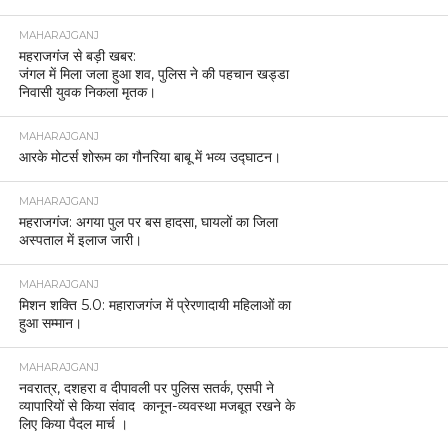
मामले में आठ आरोपी गिरफ्तार
MAHARAJGANJ
ईद पर कड़ी सुरक्षा: महराजगंज 4 जोन और 19 सेक्टर में
बंटा, 137 मोबाइल टीमें तैनात।
MAHARAJGANJ
महराजगंज महोत्सव 2025 की तैयारियां अंतिम चरण में,
प्रशासन ने लिया स्थल का जायजा
MAHARAJGANJ
महराजगंज में ईद-उल-फितर शांतिपूर्ण माहौल में संपन्न, सुरक्षा
व्यवस्था रही चाक-चौबंद
MAHARAJGANJ
घुघली में मुर्गी फार्म पर तेंदुए का हमला, कुत्ते को बनाया शिकार,
कमरे में कैद
MAHARAJGANJ
महराजगंज: पुलिस की तत्परता से बची युवक की जान,
श्यामदेउरवा पुलिस की सराहना ।