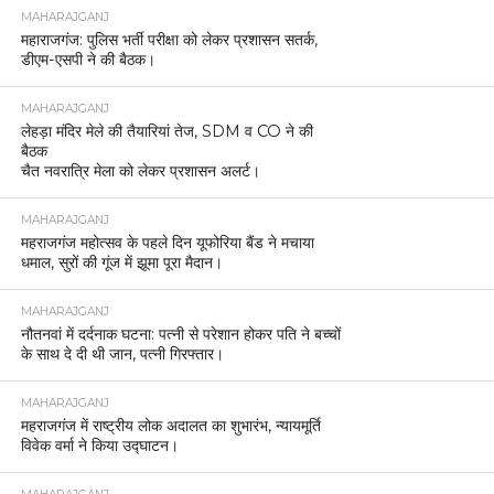
के साथ तीन तस्कर गिरफ्तार।
MAHARAJGANJ
महराजगंज पुलिस ने साइबर ठगी के शिकार को दिलाए पूरे 42
हजार रुपये वापस।
MAHARAJGANJ
बैंकों में सुरक्षा बढ़ाने के लिए महराजगंज पुलिस का सघन
चेकिंग अभियान
MAHARAJGANJ
बिहार में प्रचंड जीत के बाद महराजगंज BJP कार्यालय में
जश्न, विधायक जयमंगल कनौजिया के नेतृत्व में पटाखे और
मिठाइयाँ बाँटी गईं
MAHARAJGANJ
नौतनवां पुलिस व एसएसबी की संयुक्त कार्रवाई, 15 बोरी तुर्की
मकई बरामद, एक तस्कर गिरफ्तार
MAHARAJGANJ
महराजगंज में नशे की तस्करी पर बड़ी कार्रवाई, दो युवक
गिरफ्तार, 150 नशीले इंजेक्शन बरामद।