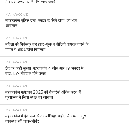
MAHARAJGANJ
प्रेम संबंध बना हत्या की वजह, महराजगंज में युवक की नृशंस
हत्या का पुलिस ने किया खुलासा।
MAHARAJGANJ
रोहिन नदी के बंधे के निर्माण को लेकर ग्रामीणों का प्रदर्शन,
डीएम को सौंपा ज्ञापन
MAHARAJGANJ
24 घंटे में चोरी का खुलासा, जेवरात व नकदी समेत शातिर
गिरफ्तार
MAHARAJGANJ
महराजगंज पुलिस की तत्परता से तीन साल की गुमशुदा बच्ची
सकुशल बरामद
MAHARAJGANJ
यूट्यूब से सीखी ठगी की तरकीब: फर्जी लॉगिन से बन रहे थे
आधार व आयुष्मान कार्ड, ग्राहक सेवा केंद्र पर छापा, दो
गिरफ्तार।
MAHARAJGANJ