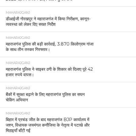
MAHARAJGANJ
महराजगंज: नाबालिग से दुष्कर्म के मामले में पुलिस की त्वरित
कार्रवाई, दोनों अभियुक्त गिरफ्तार।
MAHARAJGANJ
राम मंदिर ध्वजारोहण को लेकर यूपी–नेपाल सीमा पर कड़ी
चौकसी।
MAHARAJGANJ
पुलिस अधीक्षक महराजगंज की पहल अपराध और अवैध
गतिविधियों पर रोक के लिए गोपनीय हेल्पलाइन लॉन्च।
MAHARAJGANJ
महराजगंज पुलिस की बड़ी सफलता, 25,000 रुपये का
इनामिया गैंगस्टर एक्ट का नामजद अभियुक्त गिरफ्तार
MAHARAJGANJ
महराजगंज में जश्न, पंकज चौधरी के प्रदेश अध्यक्ष बनने पर
समर्थकों ने मनाई खुशी
MAHARAJGANJ