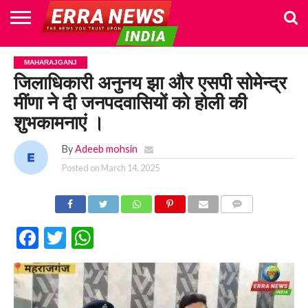
HOME
POLITICS
NEWS
BUSINESS
CULTURE
NATIONAL
SPORTS
LIFESTYLE
TRAVEL
OPINION
BREAKING
ENTERTAINMENT
WORLD
CRIME
JOIN
MAHARAJGANJ
NEWS
US
जिलाधिकारी अनुनय झा और एसपी सोमेन्द्र
मींणा ने दी जनपदवासियों को होली की
शुभकामनाएं ।
By
Adeeb mohsin
Posted on
March 14, 2025
COMMENTS
Facebook
Twitter
WhatsApp