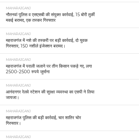
यूपी बीजेपी के नए प्रदेश अध्यक्ष की घोषणा लगभग तय,
पंकज चौधरी का नाम अंतिम चरण में।
MAHARAJGANJ
इंडो-नेपाल बॉर्डर पर पुलिस की बड़ी कार्रवाई, 100 बोरी
यूरिया बरामद।
MAHARAJGANJ
महराजगंज पुलिस ने कच्ची शराब के खिलाफ बड़ी कार्रवाई,
10 कुन्तल लहन नष्ट।
MAHARAJGANJ
महराजगंज पुलिस ने साइबर ठगी करने वाले गिरोह का किया
खुलासा।
MAHARAJGANJ
घुघली पुलिस ने नाबालिग लड़की को भगाने के मामले में एक
आरोपी दबोचा
MAHARAJGANJ
चेकिंग में खुला बाइक चोर गिरोह, तीन शातिर गिरफ्तार, तीन
चोरी की मोटरसाइकिलें बरामद