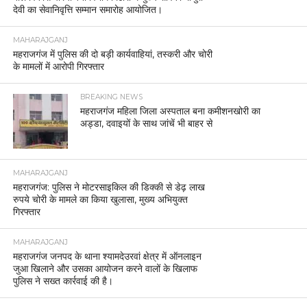
Post Views:
2,837
RELATED ITEMS:
@DMMAHARAJGANJ
,
@SPMAHARAJGANJ