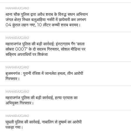
महराजगंज पुलिस ने गैंगेस्टर एक्ट के तहत बड़ी कार्रवाई करते
हुए थाना सिन्दुरिया क्षेत्र में सक्रिय एक गिरोह के खिलाफ
मुकदमा दर्ज किया है। यह कार्रवाई 8 जनवरी 2026 को की
गई।
MAHARAJGANJ
महराजगंज पुलिस की बड़ी सफलता 20 लाख की साइबर ठगी
की रकम पीड़ित को वापस दिलाई।
MAHARAJGANJ
महराजगंज भाजपा जिलामंत्री का कथित वीडियो वायरल, जांच
की मांग तेज।
MAHARAJGANJ
बाल विकास परियोजना विभाग मिठौरा में मुख्य सेविका माधुरी
देवी का सेवानिवृत्ति सम्मान समारोह आयोजित।
MAHARAJGANJ
महराजगंज में पुलिस की दो बड़ी कार्यवाहियां, तस्करी और चोरी
के मामलों में आरोपी गिरफ्तार
BREAKING NEWS