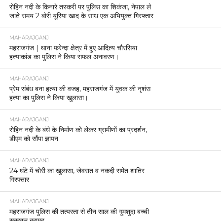
MAHARAJGANJ
किसान दिवस पर किसानों की समस्याओं को प्राथमिकता से
निपटाने के निर्देश।
MAHARAJGANJ
महराजगंज: साइबर टीम की त्वरित कार्रवाई, पीड़ित को
8,000 रुपये वापस।
MAHARAJGANJ
पराली न जलाने को लेकर महराजगंज पुलिस का विशेष
जागरूकता अभियान, किसानों से गांव-गांव जाकर किया
संवाद।
MAHARAJGANJ
सड़क सुरक्षा माह 2026 के तहत महराजगंज में कोहरा और
ओवर स्पीडिंग पर सख्त अभियान।
MAHARAJGANJ
एसएसबी और पुलिस की संयुक्त कार्रवाई, स्विफ्ट डिजायर से
38 पैकेट चरस जब्त।