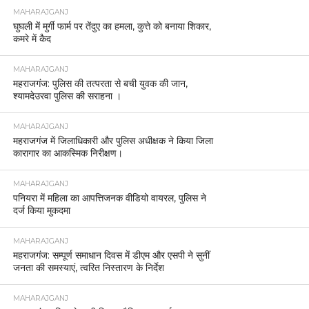
‘वंदे मातरम्’ के 150 वर्ष पूरे पुलिस कार्यालय महराजगंज में
गूंजा राष्ट्रगीत
MAHARAJGANJ
महाराजगंज एक निजी अस्पताल के कर्मचारी का शव फंदे से
लटका मिला, पुलिस जांच में जुटी
MAHARAJGANJ
महराजगंज व्यापार मंडल की महत्वपूर्ण बैठक अपर पुलिस
अधीक्षक महराजगंज द्वारा आयोजित।
MAHARAJGANJ
घघरुआ खड़ेसर में नाबालिग से मारपीट का वीडियो वायरल,
पांच के खिलाफ मुकदमा दर्ज।
MAHARAJGANJ
थाना चौक पुलिस द्वारा अवैध शराब के विरुद्ध सघन अभियान
जंगल क्षेत्र स्थित बलुआहिया नर्सरी में छापेमारी कर लगभग
04 कुंतल लहन नष्ट, 10 लीटर कच्ची शराब बरामद।
MAHARAJGANJ
महाराजगंज पुलिस की बड़ी कार्रवाई: इंस्टाग्राम गैंग ‘काला