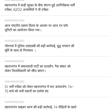
MAHARAJGANJ
महराजगंज में पराली जलाने पर तीन किसान पकड़े गए, लगा
2500-2500 रुपये जुर्माना
MAHARAJGANJ
आनंदनगर रेलवे स्टेशन की सुरक्षा व्यवस्था का एसपी ने लिया
जायजा।
MAHARAJGANJ
महराजगंज पुलिस की बड़ी कार्रवाई, चार शातिर चोर
गिरफ्तार।
MAHARAJGANJ
रोहिन नदी के किनारे तस्करी पर पुलिस का शिकंजा, नेपाल ले
जाते समय 2 बोरी यूरिया खाद के साथ एक अभियुक्त गिरफ्तार
MAHARAJGANJ
महराजगंज | थाना फरेन्दा क्षेत्र में हुए आदित्य चौरसिया
हत्याकांड का पुलिस ने किया सफल अनावरण।