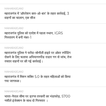
चैत नवरात्रि मेला को लेकर प्रशासन अलर्ट।
MAHARAJGANJ
महराजगंज महोत्सव के पहले दिन यूफोरिया बैंड ने मचाया
धमाल, सुरों की गूंज में झूमा पूरा मैदान।
MAHARAJGANJ
नौतनवां में दर्दनाक घटना: पत्नी से परेशान होकर पति ने बच्चों
के साथ दे दी थी जान, पत्नी गिरफ्तार।
MAHARAJGANJ
महराजगंज में राष्ट्रीय लोक अदालत का शुभारंभ, न्यायमूर्ति
विवेक वर्मा ने किया उद्घाटन।
MAHARAJGANJ
महराजगंज में कड़ी सुरक्षा के बीच संपन्न हुई उपनिरीक्षक भर्ती
परीक्षा, 6202 अभ्यर्थियों ने दी परीक्षा
MAHARAJGANJ
आज राष्ट्रीय एकता दिवस के अवसर पर आज रन फॉर
यूनिटी का आयोजन किया गया।