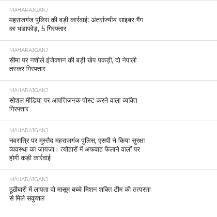
MAHARAJGANJ
महराजगंज में जिलाधिकारी और पुलिस अधीक्षक ने किया जिला
कारागार का आकस्मिक निरीक्षण।
MAHARAJGANJ
पनियरा में महिला का आपत्तिजनक वीडियो वायरल, पुलिस ने
दर्ज किया मुकदमा
MAHARAJGANJ
महराजगंज: सम्पूर्ण समाधान दिवस में डीएम और एसपी ने सुनीं
जनता की समस्याएं, त्वरित निस्तारण के निर्देश
MAHARAJGANJ
महराजगंज पुलिस ने जारी किया ट्रैफिक डायवर्जन प्लान,
महोत्सव के दौरान भारी वाहनों की नो-एंट्री लागू।
MAHARAJGANJ
महराजगंज: आरक्षी आलोक सिंह की तत्परता से महिला की
जान बची।
MAHARAJGANJ