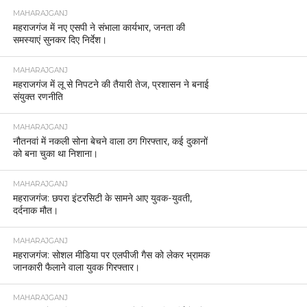
MAHARAJGANJ
लेहड़ा माता मंदिर दर्शन के बहाने पत्नी का गला काटने वाला
पति गिरफ्तार।
MAHARAJGANJ
होली पर्व के दृष्टिगत थाना कोतवाली में शांति समिति की बैठक
आयोजित
MAHARAJGANJ
महराजगंज: शीशम के पेड़ से युवक का शव लटकता मिलने से
हड़कंप, जांच में जुटी पुलिस
MAHARAJGANJ
होली को लेकर जिले में कड़ी सुरक्षा, हर थाना क्षेत्र में पुलिस
तैनात।
MAHARAJGANJ
होली को लेकर बृजमनगंज पुलिस का फ्लैग मार्च, सुरक्षा
व्यवस्था कड़ी।
MAHARAJGANJ
महराजगंज पुलिस लाइन में मनाई गई होली, अधिकारियों और