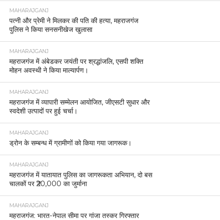
MAHARAJGANJ
नौतनवां में पुलिस-एसएसबी की बड़ी कार्रवाई, बुद्ध भगवान की
मूर्ति के साथ दो गिरफ्तार ।
MAHARAJGANJ
महराजगंज में समाजवादी पार्टी का प्रदर्शन, गैस संकट को
लेकर जिलाधिकारी को सौंपा ज्ञापन।
MAHARAJGANJ
SI भर्ती परीक्षा को लेकर महराजगंज में रूट डायवर्जन, 14–
15 मार्च को भारी वाहनों का प्रवेश बंद
MAHARAJGANJ
महराजगंज साइबर थाना की बड़ी कार्रवाई, 14 पीड़ितों के खाते
में वापस कराए गए 9.95 लाख रुपये।
MAHARAJGANJ
महराजगंज पुलिस द्वारा “एकता के लिये दौड़” का भव्य
आयोजन ।
MAHARAJGANJ
महिला को निर्वस्त्र कर झाड़-फूंक व वीडियो वायरल करने के