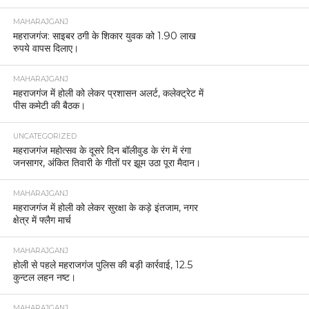
महराजगंज महिला जिला अस्पताल बना कमीशनखोरी का
अड्डा, दवाइयों के साथ जांचें भी बाहर से
MAHARAJGANJ
महराजगंज: पुलिस ने मोटरसाइकिल की डिक्की से डेढ़ लाख
रुपये चोरी के मामले का किया खुलासा, मुख्य अभियुक्त
गिरफ्तार
MAHARAJGANJ
महराजगंज जनपद के थाना श्यामदेउरवां क्षेत्र में ऑनलाइन
जुआ खिलाने और उसका आयोजन करने वालों के खिलाफ
पुलिस ने सख्त कार्रवाई की है।
MAHARAJGANJ
कुदरत का करिश्मा या तक़दीर का खेल, महराजगंज में जन्मे
पेट से जुड़े जुड़वा बच्चे, सफल ऑपरेशन के बाद मां-बच्चे
स्वस्थ।
MAHARAJGANJ
दक्षिणी चौक रेंज में अवैध सागौन कटान का खुलासा, 45 बोटा
लकड़ी बरामद, ठेकेदार पर मुकदमा