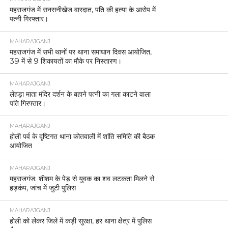
MAHARAJGANJ
निचलौल–चौक मार्ग पर सड़क किनारे पानी में युवक का शव
और बाइक मिलने से हड़कंप।
MAHARAJGANJ
महराजगंज के परसा मलिक थाना क्षेत्र में बघेला पुल के नीचे
ब्रीफकेस में मिला महिला का शव।
MAHARAJGANJ
आशा कार्यकत्रियों ने मुख्यमंत्री को सौंपा ज्ञापन, सात सूत्रीय
मांगों को लेकर उठाई आवाज
MAHARAJGANJ
गोवा में रॉयल एनफील्ड डीलर कॉन्फ्रेंस, आरके मोटर्स को
लगातार सातवीं बार हाईएस्ट PBA अवार्ड
MAHARAJGANJ
महराजगंज पुलिस अलर्ट, नववर्ष के मद्देनजर जिलेभर में चाक-
चौबंद सुरक्षा व्यवस्था