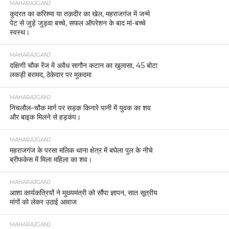
RECOMMENDED FOR YOU
महराजगंज: मिशन शक्ति के तहत उत्कृष्ट कार्य करने वाली
महिलाएं और महिला पुलिसकर्मी सम्मानित
महराजगंज में नाबालिग को शादी का झांसा देकर दुष्कर्म करने
वाला आरोपी गिरफ्तार, घुघली पुलिस की कार्रवाई।
सिसवा में अमृत सरोवर पोखरे में डूबने से तीन बच्चों की
दर्दनाक मौत, डीएम और एसपी ने पीड़ित परिवार से मिलकर
बंधाया ढांढ़स व 4 लाख मुआवजा देने की कही बात
CLICK TO COMMENT
भारत निर्वाचन आयोग के निर्देश पर तहसील सभागार में सभी मतदाता सूची पर
राजनैतिक दल के साथ की गई बैठक।
जिलाधिकारी अनुनय झा और एसपी सोमेन्द्र मींणा ने दी जनपदवासियों को होली की