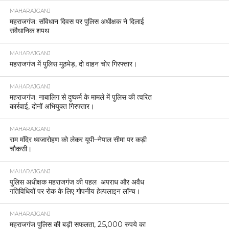
-होली और ईद पर शांति व्यवस्था बनाए रखने के लिए किया गया फ्लैग मार्च
-जुलूस मार्गों और संवेदनशील क्षेत्रों में विशेष सुरक्षा व्यवस्था सुनिश्चित की गई
-अश्लील गानों और हुड़दंग करने वालों पर सख्त कार्रवाई की चेतावनी
-बोर्ड परीक्षाओं को देखते हुए ध्वनि प्रदूषण पर कड़े प्रतिबंध लागू
-सोशल मीडिया पर भड़काऊ पोस्ट डालने वालों पर पुलिस की कड़ी नजर।
महराजगंज: होली और ईद-उल-फितर के शांतिपूर्ण एवं सुरक्षित आयोजन को
लेकर पुलिस प्रशासन पूरी तरह सतर्क है। बुधवार को पुलिस अधीक्षक
सोमेंद्र मीना के नेतृत्व में सदर कस्बे में भारी पुलिस बल के साथ फ्लैग मार्च
किया गया। इस दौरान लोगों से प्रेम और सौहार्द के साथ त्योहार मनाने की
अपील की गई।
होली पर्व को लेकर जिले में पहले ही थाना स्तर पर पीस कमेटी की बैठकें
आयोजित की जा चुकी हैं। इन बैठकों में जिलाधिकारी अनुनय झा और पुलिस
अधीक्षक सोमेंद्र मीना ने स्थानीय नागरिकों, धर्मगुरुओं और जनप्रतिनिधियों
के साथ संवाद किया था। उन्होंने स्पष्ट निर्देश दिए थे कि त्योहारों के दौरान
शांति व्यवस्था बनाए रखना सर्वोच्च प्राथमिकता होगी।