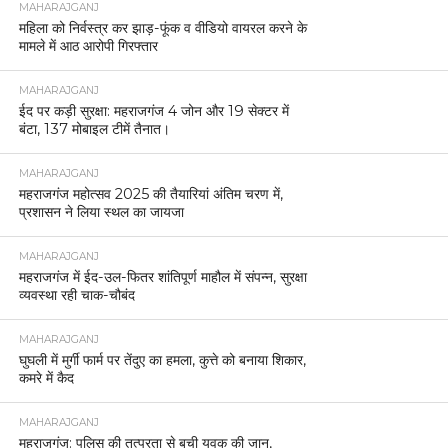
MAHARAJGANJ
महिला को निर्वस्त्र कर झाड़-फूंक व वीडियो वायरल करने के
मामले में आठ आरोपी गिरफ्तार
MAHARAJGANJ
ईद पर कड़ी सुरक्षा: महराजगंज 4 जोन और 19 सेक्टर में
बंटा, 137 मोबाइल टीमें तैनात।
MAHARAJGANJ
महराजगंज महोत्सव 2025 की तैयारियां अंतिम चरण में,
प्रशासन ने लिया स्थल का जायजा
MAHARAJGANJ
महराजगंज में ईद-उल-फितर शांतिपूर्ण माहौल में संपन्न, सुरक्षा
व्यवस्था रही चाक-चौबंद
MAHARAJGANJ
घुघली में मुर्गी फार्म पर तेंदुए का हमला, कुत्ते को बनाया शिकार,
कमरे में कैद
MAHARAJGANJ
महराजगंज: पुलिस की तत्परता से बची युवक की जान,