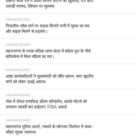
दक्षिणी चौक रेंज में अवैध सागौन कटान का खुलासा, 45 बोटा
लकड़ी बरामद, ठेकेदार पर मुकदमा
MAHARAJGANJ
निचलौल–चौक मार्ग पर सड़क किनारे पानी में युवक का शव
और बाइक मिलने से हड़कंप।
MAHARAJGANJ
महराजगंज के परसा मलिक थाना क्षेत्र में बघेला पुल के नीचे
ब्रीफकेस में मिला महिला का शव।
MAHARAJGANJ
आशा कार्यकत्रियों ने मुख्यमंत्री को सौंपा ज्ञापन, सात सूत्रीय
मांगों को लेकर उठाई आवाज
MAHARAJGANJ
गोवा में रॉयल एनफील्ड डीलर कॉन्फ्रेंस, आरके मोटर्स को
लगातार सातवीं बार हाईएस्ट PBA अवार्ड
MAHARAJGANJ
महराजगंज पुलिस अलर्ट, नववर्ष के मद्देनजर जिलेभर में चाक-
चौबंद सुरक्षा व्यवस्था