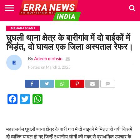
HOME
POLITICS
NEWS
BUSINESS
CULTURE
NATIONAL
SPORTS
LIFESTYLE
TRAVEL
OPINION
BREAKING
ENTERTAINMENT
WORLD
CRIME
JOIN
MAHARAJGANJ
NEWS
US
घुघली थाना क्षेत्र के बारीगांव में दो बाईकों में
भिड़ंत, दो घायल एक जिला अस्पताल रेफर।
By
Adeeb mohsin
Posted on
March 3, 2025
COMMENTS
Facebook
Twitter
WhatsApp
महराजगंज घुघली थाना क्षेत्र के बारी गांव में दो बाइको मे भिड़ंत हो गयी जिसमें
दो व्यक्ति घायल हो गए जिन्हें स्थानीय लोगों की मदद से प्राथमिक उपचार के