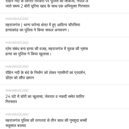
रोहिन नदी के किनारे तस्करी पर पुलिस का शिकंजा, नेपाल ले
जाते समय 2 बोरी यूरिया खाद के साथ एक अभियुक्त गिरफ्तार
MAHARAJGANJ
महराजगंज | थाना फरेन्दा क्षेत्र में हुए आदित्य चौरसिया
हत्याकांड का पुलिस ने किया सफल अनावरण।
MAHARAJGANJ
प्रेम संबंध बना हत्या की वजह, महराजगंज में युवक की नृशंस
हत्या का पुलिस ने किया खुलासा।
MAHARAJGANJ
रोहिन नदी के बंधे के निर्माण को लेकर ग्रामीणों का प्रदर्शन,
डीएम को सौंपा ज्ञापन
MAHARAJGANJ
24 घंटे में चोरी का खुलासा, जेवरात व नकदी समेत शातिर
गिरफ्तार
MAHARAJGANJ
महराजगंज पुलिस की तत्परता से तीन साल की गुमशुदा बच्ची
सकुशल बरामद