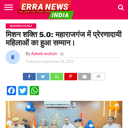
HOME
POLITICS
NEWS
BUSINESS
CULTURE
NATIONAL
SPORTS
LIFESTYLE
TRAVEL
OPINION
BREAKING
ENTERTAINMENT
WORLD
CRIME
JOIN
MAHARAJGANJ
NEWS
US
मिशन शक्ति 5.0: महाराजगंज में प्रेरणादायी
महिलाओं का हुआ सम्मान।
By
Adeeb mohsin
Posted on
September 30, 2025
COMMENTS
Facebook
Twitter
WhatsApp