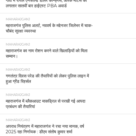
गोवा में रॉयल एनफील्ड डीलर कॉन्फ्रेंस, आरके मोटर्स को
लगातार सातवीं बार हाईएस्ट PBA अवार्ड
MAHARAJGANJ
महराजगंज पुलिस अलर्ट, नववर्ष के मद्देनजर जिलेभर में चाक-
चौबंद सुरक्षा व्यवस्था
MAHARAJGANJ
महाराजगंज का नाम रोशन करने वाले खिलाड़ियों को मिला
सम्मान।
MAHARAJGANJ
गणतंत्र दिवस परेड की तैयारियों को लेकर पुलिस लाइन में
हुआ ग्रैंड रिहर्सल
MAHARAJGANJ
महराजगंज में ब्लैकआउट माकड्रिल से परखी गई आपदा
प्रबंधन की तैयारियां
MAHARAJGANJ
अपराध नियंत्रण में महाराजगंज ने रचा नया मानक, वर्ष
2025 रहा निर्णायक : डीएम संतोष कुमार शर्मा