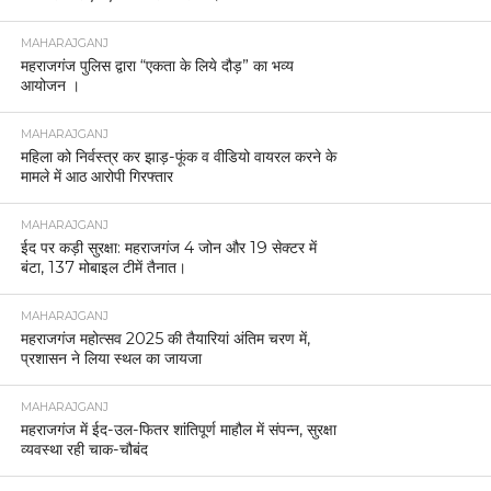
MAHARAJGANJ
महराजगंज पुलिस द्वारा “एकता के लिये दौड़” का भव्य
आयोजन ।
MAHARAJGANJ
महिला को निर्वस्त्र कर झाड़-फूंक व वीडियो वायरल करने के
मामले में आठ आरोपी गिरफ्तार
MAHARAJGANJ
ईद पर कड़ी सुरक्षा: महराजगंज 4 जोन और 19 सेक्टर में
बंटा, 137 मोबाइल टीमें तैनात।
MAHARAJGANJ
महराजगंज महोत्सव 2025 की तैयारियां अंतिम चरण में,
प्रशासन ने लिया स्थल का जायजा
MAHARAJGANJ
महराजगंज में ईद-उल-फितर शांतिपूर्ण माहौल में संपन्न, सुरक्षा
व्यवस्था रही चाक-चौबंद