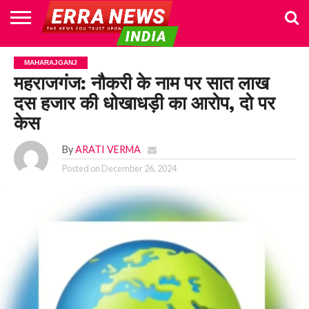
HOME
POLITICS
NEWS
BUSINESS
CULTURE
NATIONAL
SPORTS
LIFESTYLE
TRAVEL
OPINION
BREAKING
ENTERTAINMENT
WORLD
CRIME
JOIN
MAHARAJGANJ
NEWS
US
महराजगंज: नौकरी के नाम पर सात लाख
दस हजार की धोखाधड़ी का आरोप, दो पर
केस
By
ARATI VERMA
Posted on
December 26, 2024