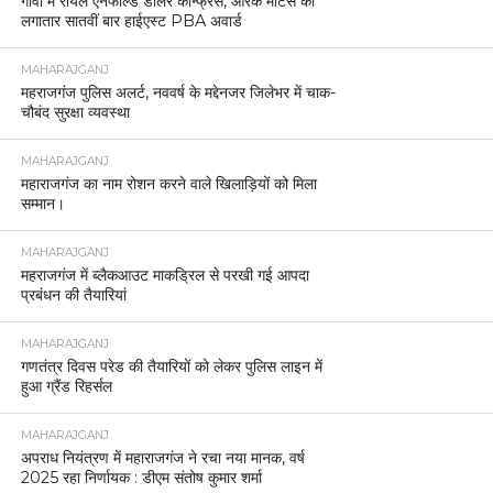
गोवा में रॉयल एनफील्ड डीलर कॉन्फ्रेंस, आरके मोटर्स को
लगातार सातवीं बार हाईएस्ट PBA अवार्ड
MAHARAJGANJ
महराजगंज पुलिस अलर्ट, नववर्ष के मद्देनजर जिलेभर में चाक-
चौबंद सुरक्षा व्यवस्था
MAHARAJGANJ
महाराजगंज का नाम रोशन करने वाले खिलाड़ियों को मिला
सम्मान।
MAHARAJGANJ
महराजगंज में ब्लैकआउट माकड्रिल से परखी गई आपदा
प्रबंधन की तैयारियां
MAHARAJGANJ
गणतंत्र दिवस परेड की तैयारियों को लेकर पुलिस लाइन में
हुआ ग्रैंड रिहर्सल
MAHARAJGANJ
अपराध नियंत्रण में महाराजगंज ने रचा नया मानक, वर्ष
2025 रहा निर्णायक : डीएम संतोष कुमार शर्मा