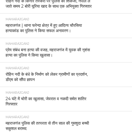
रोहिन नदी के किनारे तस्करी पर पुलिस का शिकंजा, नेपाल ले
जाते समय 2 बोरी यूरिया खाद के साथ एक अभियुक्त गिरफ्तार
MAHARAJGANJ
महराजगंज | थाना फरेन्दा क्षेत्र में हुए आदित्य चौरसिया
हत्याकांड का पुलिस ने किया सफल अनावरण।
MAHARAJGANJ
प्रेम संबंध बना हत्या की वजह, महराजगंज में युवक की नृशंस
हत्या का पुलिस ने किया खुलासा।
MAHARAJGANJ
रोहिन नदी के बंधे के निर्माण को लेकर ग्रामीणों का प्रदर्शन,
डीएम को सौंपा ज्ञापन
MAHARAJGANJ
24 घंटे में चोरी का खुलासा, जेवरात व नकदी समेत शातिर
गिरफ्तार
MAHARAJGANJ
महराजगंज पुलिस की तत्परता से तीन साल की गुमशुदा बच्ची
सकुशल बरामद