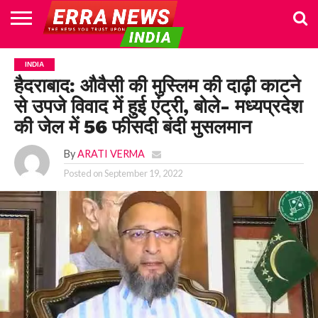
HOME
POLITICS
NEWS
BUSINESS
CULTURE
NATIONAL
SPORTS
LIFESTYLE
TRAVEL
OPINION
BREAKING
ENTERTAINMENT
WORLD
CRIME
JOIN
INDIA
NEWS
US
हैदराबाद: औवैसी की मुस्लिम की दाढ़ी काटने
से उपजे विवाद में हुई एंट्री, बोले- मध्यप्रदेश
की जेल में 56 फीसदी बंदी मुसलमान
By
ARATI VERMA
Posted on
September 19, 2022