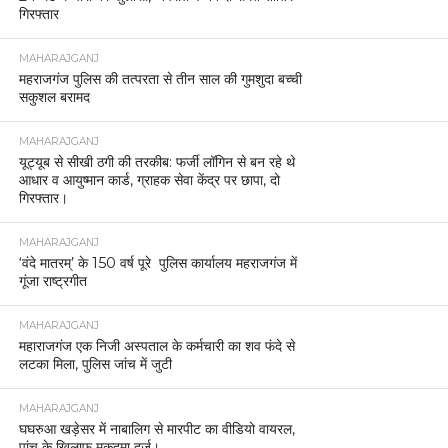
गिरफ्तार
MAHARAJGANJ
महराजगंज पुलिस की तत्परता से तीन साल की गुमशुदा बच्ची
सकुशल बरामद
MAHARAJGANJ
यूट्यूब से सीखी ठगी की तरकीब: फर्जी लॉगिन से बन रहे थे
आधार व आयुष्मान कार्ड, ग्राहक सेवा केंद्र पर छापा, दो
गिरफ्तार।
MAHARAJGANJ
‘वंदे मातरम्’ के 150 वर्ष पूरे पुलिस कार्यालय महराजगंज में
गूंजा राष्ट्रगीत
MAHARAJGANJ
महाराजगंज एक निजी अस्पताल के कर्मचारी का शव फंदे से
लटका मिला, पुलिस जांच में जुटी
MAHARAJGANJ
घघरुआ खड़ेसर में नाबालिग से मारपीट का वीडियो वायरल,
पांच के खिलाफ मुकदमा दर्ज।