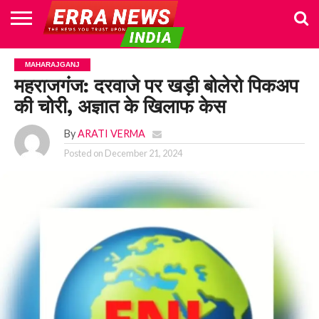
HOME
POLITICS
NEWS
BUSINESS
CULTURE
NATIONAL
SPORTS
LIFESTYLE
TRAVEL
OPINION
BREAKING
ENTERTAINMENT
WORLD
CRIME
JOIN
MAHARAJGANJ
NEWS
US
महराजगंज: दरवाजे पर खड़ी बोलेरो पिकअप
की चोरी, अज्ञात के खिलाफ केस
By
ARATI VERMA
Posted on
December 21, 2024