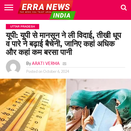
HOME
POLITICS
NEWS
BUSINESS
CULTURE
NATIONAL
SPORTS
LIFESTYLE
TRAVEL
OPINION
BREAKING
ENTERTAINMENT
WORLD
CRIME
JOIN
UTTAR PRADESH
NEWS
US
यूपी: यूपी से मानसून ने ली विदाई, तीखी धूप
व पारे ने बढ़ाई बैचेनी, जानिए कहां अधिक
और कहां कम बरसा पानी
By
ARATI VERMA
Posted on
October 6, 2024