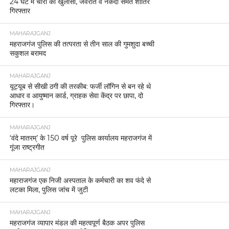
24 घंटे में चोरी का खुलासा, जेवरात व नकदी समेत शातिर
गिरफ्तार
MAHARAJGANJ
महराजगंज पुलिस की तत्परता से तीन साल की गुमशुदा बच्ची
सकुशल बरामद
MAHARAJGANJ
यूट्यूब से सीखी ठगी की तरकीब: फर्जी लॉगिन से बन रहे थे
आधार व आयुष्मान कार्ड, ग्राहक सेवा केंद्र पर छापा, दो
गिरफ्तार।
MAHARAJGANJ
‘वंदे मातरम्’ के 150 वर्ष पूरे पुलिस कार्यालय महराजगंज में
गूंजा राष्ट्रगीत
MAHARAJGANJ
महाराजगंज एक निजी अस्पताल के कर्मचारी का शव फंदे से
लटका मिला, पुलिस जांच में जुटी
MAHARAJGANJ
महराजगंज व्यापार मंडल की महत्वपूर्ण बैठक अपर पुलिस