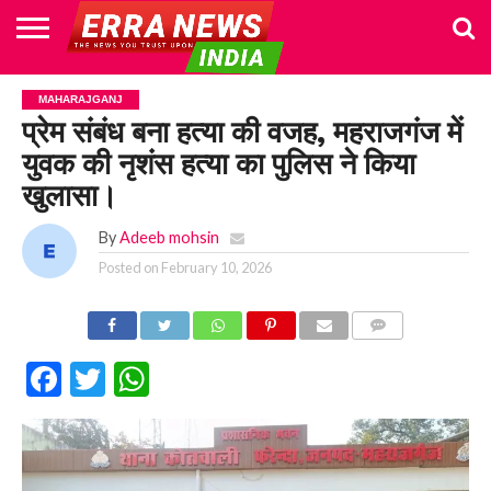
HOME
POLITICS
NEWS
BUSINESS
CULTURE
NATIONAL
SPORTS
LIFESTYLE
TRAVEL
OPINION
BREAKING
ENTERTAINMENT
WORLD
CRIME
JOIN
MAHARAJGANJ
NEWS
US
प्रेम संबंध बना हत्या की वजह, महराजगंज में
युवक की नृशंस हत्या का पुलिस ने किया
खुलासा।
By
Adeeb mohsin
Posted on
February 10, 2026
COMMENTS
Facebook
Twitter
WhatsApp