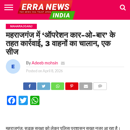
HOME
POLITICS
NEWS
BUSINESS
CULTURE
NATIONAL
SPORTS
LIFESTYLE
TRAVEL
OPINION
BREAKING
ENTERTAINMENT
WORLD
CRIME
JOIN
MAHARAJGANJ
NEWS
US
महराजगंज में ‘ऑपरेशन कार-ओ-बार’ के
तहत कार्रवाई, 3 वाहनों का चालान, एक
सीज
By
Adeeb mohsin
Posted on
April 8, 2026
COMMENTS
Facebook
Twitter
WhatsApp
महराजगंज: सड़क सुरक्षा को लेकर पुलिस प्रशासन सख्त नजर आ रहा है।