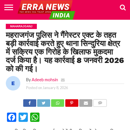
HOME
POLITICS
NEWS
BUSINESS
CULTURE
NATIONAL
SPORTS
LIFESTYLE
TRAVEL
OPINION
BREAKING
ENTERTAINMENT
WORLD
CRIME
JOIN
MAHARAJGANJ
NEWS
US
महराजगंज पुलिस ने गैंगेस्टर एक्ट के तहत
बड़ी कार्रवाई करते हुए थाना सिन्दुरिया क्षेत्र
में सक्रिय एक गिरोह के खिलाफ मुकदमा
दर्ज किया है। यह कार्रवाई 8 जनवरी 2026
को की गई।
By
Adeeb mohsin
Posted on
January 8, 2026
COMMENTS
Facebook
Twitter
WhatsApp