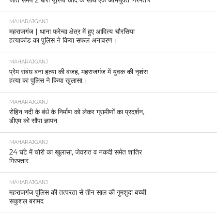
जाते समय 2 बोरी यूरिया खाद के साथ एक अभियुक्त गिरफ्तार
MAHARAJGANJ
महराजगंज | थाना फरेन्दा क्षेत्र में हुए आदित्य चौरसिया
हत्याकांड का पुलिस ने किया सफल अनावरण।
MAHARAJGANJ
प्रेम संबंध बना हत्या की वजह, महराजगंज में युवक की नृशंस
हत्या का पुलिस ने किया खुलासा।
MAHARAJGANJ
रोहिन नदी के बंधे के निर्माण को लेकर ग्रामीणों का प्रदर्शन,
डीएम को सौंपा ज्ञापन
MAHARAJGANJ
24 घंटे में चोरी का खुलासा, जेवरात व नकदी समेत शातिर
गिरफ्तार
MAHARAJGANJ
महराजगंज पुलिस की तत्परता से तीन साल की गुमशुदा बच्ची
सकुशल बरामद