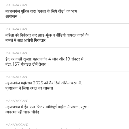
MAHARAJGANJ
महराजगंज पुलिस द्वारा “एकता के लिये दौड़” का भव्य
आयोजन ।
MAHARAJGANJ
महिला को निर्वस्त्र कर झाड़-फूंक व वीडियो वायरल करने के
मामले में आठ आरोपी गिरफ्तार
MAHARAJGANJ
ईद पर कड़ी सुरक्षा: महराजगंज 4 जोन और 19 सेक्टर में
बंटा, 137 मोबाइल टीमें तैनात।
MAHARAJGANJ
महराजगंज महोत्सव 2025 की तैयारियां अंतिम चरण में,
प्रशासन ने लिया स्थल का जायजा
MAHARAJGANJ
महराजगंज में ईद-उल-फितर शांतिपूर्ण माहौल में संपन्न, सुरक्षा
व्यवस्था रही चाक-चौबंद
MAHARAJGANJ