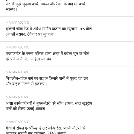
पेट से जुड़े जुड़वा बच्चे, सफल ऑपरेशन के बाद मां-बच्चे
स्वस्थ।
MAHARAJGANJ
दक्षिणी चौक रेंज में अवैध सागौन कटान का खुलासा, 45 बोटा
लकड़ी बरामद, ठेकेदार पर मुकदमा
MAHARAJGANJ
महराजगंज के परसा मलिक थाना क्षेत्र में बघेला पुल के नीचे
ब्रीफकेस में मिला महिला का शव।
MAHARAJGANJ
निचलौल–चौक मार्ग पर सड़क किनारे पानी में युवक का शव
और बाइक मिलने से हड़कंप।
MAHARAJGANJ
आशा कार्यकत्रियों ने मुख्यमंत्री को सौंपा ज्ञापन, सात सूत्रीय
मांगों को लेकर उठाई आवाज
MAHARAJGANJ
गोवा में रॉयल एनफील्ड डीलर कॉन्फ्रेंस, आरके मोटर्स को
लगातार सातवीं बार हाईएस्ट PBA अवार्ड