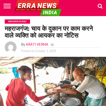
HOME
POLITICS
NEWS
BUSINESS
CULTURE
NATIONAL
SPORTS
LIFESTYLE
TRAVEL
OPINION
BREAKING
ENTERTAINMENT
WORLD
CRIME
JOIN
MAHARAJGANJ
NEWS
US
महराजगंज: चाय के दुकान पर काम करने
वाले व्यक्ति को आयकर का नोटिस
By
ARATI VERMA
Posted on
October 1, 2024