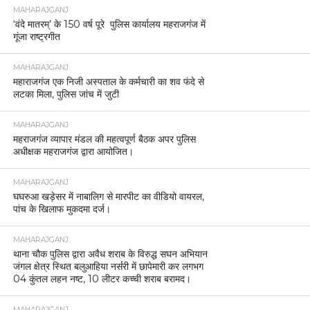
MAHARAJGANJ
‘वंदे मातरम्’ के 150 वर्ष पूरे पुलिस कार्यालय महराजगंज में
गूंजा राष्ट्रगीत
MAHARAJGANJ
महाराजगंज एक निजी अस्पताल के कर्मचारी का शव फंदे से
लटका मिला, पुलिस जांच में जुटी
MAHARAJGANJ
महराजगंज व्यापार मंडल की महत्वपूर्ण बैठक अपर पुलिस
अधीक्षक महराजगंज द्वारा आयोजित।
MAHARAJGANJ
घघरुआ खड़ेसर में नाबालिग से मारपीट का वीडियो वायरल,
पांच के खिलाफ मुकदमा दर्ज।
MAHARAJGANJ
थाना चौक पुलिस द्वारा अवैध शराब के विरुद्ध सघन अभियान
जंगल क्षेत्र स्थित बलुआहिया नर्सरी में छापेमारी कर लगभग
04 कुंतल लहन नष्ट, 10 लीटर कच्ची शराब बरामद।
MAHARAJGANJ