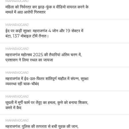
MAHARAJGANJ
महिला को निर्वस्त्र कर झाड़-फूंक व वीडियो वायरल करने के
मामले में आठ आरोपी गिरफ्तार
MAHARAJGANJ
ईद पर कड़ी सुरक्षा: महराजगंज 4 जोन और 19 सेक्टर में
बंटा, 137 मोबाइल टीमें तैनात।
MAHARAJGANJ
महराजगंज महोत्सव 2025 की तैयारियां अंतिम चरण में,
प्रशासन ने लिया स्थल का जायजा
MAHARAJGANJ
महराजगंज में ईद-उल-फितर शांतिपूर्ण माहौल में संपन्न, सुरक्षा
व्यवस्था रही चाक-चौबंद
MAHARAJGANJ
घुघली में मुर्गी फार्म पर तेंदुए का हमला, कुत्ते को बनाया शिकार,
कमरे में कैद
MAHARAJGANJ
महराजगंज: पुलिस की तत्परता से बची युवक की जान,