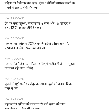
महिला को निर्वस्त्र कर झाड़-फूंक व वीडियो वायरल करने के
मामले में आठ आरोपी गिरफ्तार
MAHARAJGANJ
ईद पर कड़ी सुरक्षा: महराजगंज 4 जोन और 19 सेक्टर में
बंटा, 137 मोबाइल टीमें तैनात।
MAHARAJGANJ
महराजगंज महोत्सव 2025 की तैयारियां अंतिम चरण में,
प्रशासन ने लिया स्थल का जायजा
MAHARAJGANJ
महराजगंज में ईद-उल-फितर शांतिपूर्ण माहौल में संपन्न, सुरक्षा
व्यवस्था रही चाक-चौबंद
MAHARAJGANJ
घुघली में मुर्गी फार्म पर तेंदुए का हमला, कुत्ते को बनाया शिकार,
कमरे में कैद
MAHARAJGANJ
महराजगंज: पुलिस की तत्परता से बची युवक की जान,
श्यामदेउरवा पुलिस की सराहना ।