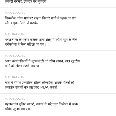
लकड़ी बरामद, ठेकेदार पर मुकदमा
MAHARAJGANJ
निचलौल–चौक मार्ग पर सड़क किनारे पानी में युवक का शव
और बाइक मिलने से हड़कंप।
MAHARAJGANJ
महराजगंज के परसा मलिक थाना क्षेत्र में बघेला पुल के नीचे
ब्रीफकेस में मिला महिला का शव।
MAHARAJGANJ
आशा कार्यकत्रियों ने मुख्यमंत्री को सौंपा ज्ञापन, सात सूत्रीय
मांगों को लेकर उठाई आवाज
MAHARAJGANJ
गोवा में रॉयल एनफील्ड डीलर कॉन्फ्रेंस, आरके मोटर्स को
लगातार सातवीं बार हाईएस्ट PBA अवार्ड
MAHARAJGANJ
महराजगंज पुलिस अलर्ट, नववर्ष के मद्देनजर जिलेभर में चाक-
चौबंद सुरक्षा व्यवस्था