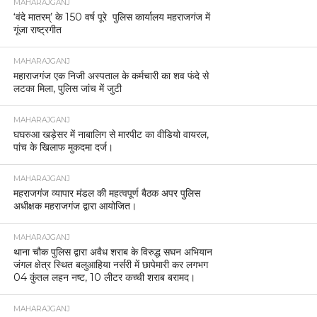
MAHARAJGANJ
‘वंदे मातरम्’ के 150 वर्ष पूरे पुलिस कार्यालय महराजगंज में
गूंजा राष्ट्रगीत
MAHARAJGANJ
महाराजगंज एक निजी अस्पताल के कर्मचारी का शव फंदे से
लटका मिला, पुलिस जांच में जुटी
MAHARAJGANJ
घघरुआ खड़ेसर में नाबालिग से मारपीट का वीडियो वायरल,
पांच के खिलाफ मुकदमा दर्ज।
MAHARAJGANJ
महराजगंज व्यापार मंडल की महत्वपूर्ण बैठक अपर पुलिस
अधीक्षक महराजगंज द्वारा आयोजित।
MAHARAJGANJ
थाना चौक पुलिस द्वारा अवैध शराब के विरुद्ध सघन अभियान
जंगल क्षेत्र स्थित बलुआहिया नर्सरी में छापेमारी कर लगभग
04 कुंतल लहन नष्ट, 10 लीटर कच्ची शराब बरामद।
MAHARAJGANJ