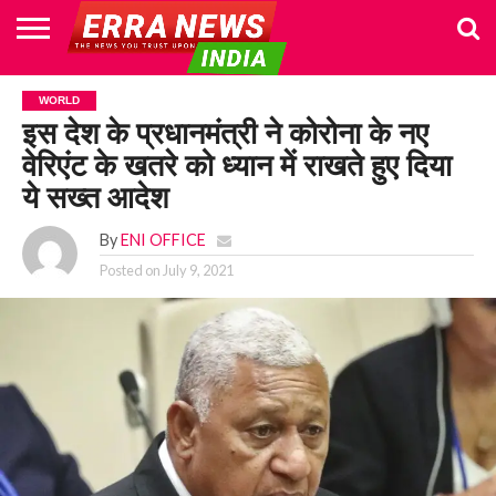
HOME
POLITICS
NEWS
BUSINESS
CULTURE
NATIONAL
SPORTS
LIFESTYLE
TRAVEL
OPINION
BREAKING
ENTERTAINMENT
WORLD
CRIME
JOIN
WORLD
NEWS
US
इस देश के प्रधानमंत्री ने कोरोना के नए
वेरिएंट के खतरे को ध्यान में राखते हुए दिया
ये सख्त आदेश
By
ENI OFFICE
Posted on
July 9, 2021