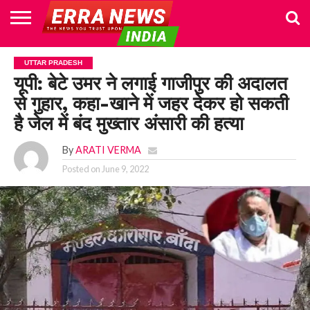
HOME
POLITICS
NEWS
BUSINESS
CULTURE
NATIONAL
SPORTS
LIFESTYLE
TRAVEL
OPINION
BREAKING
ENTERTAINMENT
WORLD
CRIME
JOIN
UTTAR PRADESH
NEWS
US
यूपी: बेटे उमर ने लगाई गाजीपुर की अदालत
से गुहार, कहा-खाने में जहर देकर हो सकती
है जेल में बंद मुख्तार अंसारी की हत्या
By
ARATI VERMA
Posted on
June 9, 2022