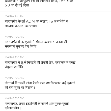
डीआईजी ने सैल्युटिंग बेस का लोकार्पण किया, मिशन शक्ति
5.0 को दी नई दिशा
MAHARAJGANJ
महराजगंज के पूर्व ADM का जलवा, 16 अभ्यर्थियों ने
लहराया सफलता का परचम
MAHARAJGANJ
महराजगंज में नए एसपी ने संभाला कार्यभार, जनता की
समस्याएं सुनकर दिए निर्देश।
MAHARAJGANJ
महराजगंज में लू से निपटने की तैयारी तेज, प्रशासन ने बनाई
संयुक्त रणनीति
MAHARAJGANJ
नौतनवां में नकली सोना बेचने वाला ठग गिरफ्तार, कई दुकानों
को बना चुका था निशाना।
MAHARAJGANJ
महराजगंज: छपरा इंटरसिटी के सामने आए युवक-युवती,
दर्दनाक मौत।