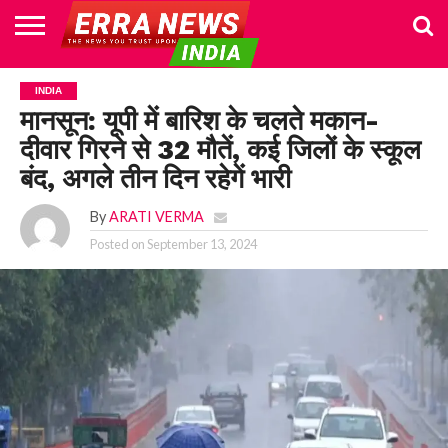
HOME
POLITICS
NEWS
BUSINESS
CULTURE
NATIONAL
SPORTS
LIFESTYLE
TRAVEL
OPINION
BREAKING
ENTERTAINMENT
WORLD
CRIME
JOIN
INDIA
NEWS
US
मानसून: यूपी में बारिश के चलते मकान-
दीवार गिरने से 32 मौतें, कई जिलों के स्कूल
बंद, अगले तीन दिन रहेगें भारी
By
ARATI VERMA
Posted on
September 13, 2024