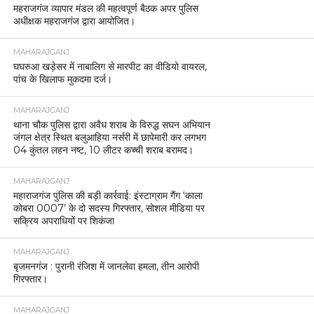
महराजगंज व्यापार मंडल की महत्वपूर्ण बैठक अपर पुलिस
अधीक्षक महराजगंज द्वारा आयोजित।
MAHARAJGANJ
घघरुआ खड़ेसर में नाबालिग से मारपीट का वीडियो वायरल,
पांच के खिलाफ मुकदमा दर्ज।
MAHARAJGANJ
थाना चौक पुलिस द्वारा अवैध शराब के विरुद्ध सघन अभियान
जंगल क्षेत्र स्थित बलुआहिया नर्सरी में छापेमारी कर लगभग
04 कुंतल लहन नष्ट, 10 लीटर कच्ची शराब बरामद।
MAHARAJGANJ
महाराजगंज पुलिस की बड़ी कार्रवाई: इंस्टाग्राम गैंग ‘काला
कोबरा 0007’ के दो सदस्य गिरफ्तार, सोशल मीडिया पर
सक्रिय अपराधियों पर शिकंजा
MAHARAJGANJ
बृजमनगंज : पुरानी रंजिश में जानलेवा हमला, तीन आरोपी
गिरफ्तार।
MAHARAJGANJ