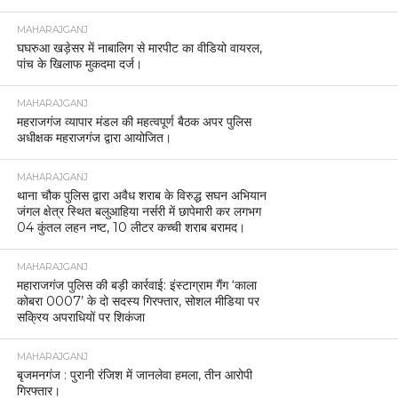
MAHARAJGANJ
घघरुआ खड़ेसर में नाबालिग से मारपीट का वीडियो वायरल,
पांच के खिलाफ मुकदमा दर्ज।
MAHARAJGANJ
महराजगंज व्यापार मंडल की महत्वपूर्ण बैठक अपर पुलिस
अधीक्षक महराजगंज द्वारा आयोजित।
MAHARAJGANJ
थाना चौक पुलिस द्वारा अवैध शराब के विरुद्ध सघन अभियान
जंगल क्षेत्र स्थित बलुआहिया नर्सरी में छापेमारी कर लगभग
04 कुंतल लहन नष्ट, 10 लीटर कच्ची शराब बरामद।
MAHARAJGANJ
महाराजगंज पुलिस की बड़ी कार्रवाई: इंस्टाग्राम गैंग ‘काला
कोबरा 0007’ के दो सदस्य गिरफ्तार, सोशल मीडिया पर
सक्रिय अपराधियों पर शिकंजा
MAHARAJGANJ
बृजमनगंज : पुरानी रंजिश में जानलेवा हमला, तीन आरोपी
गिरफ्तार।