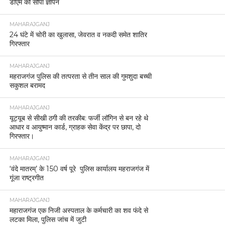
डीएम को सौंपा ज्ञापन
MAHARAJGANJ
24 घंटे में चोरी का खुलासा, जेवरात व नकदी समेत शातिर
गिरफ्तार
MAHARAJGANJ
महराजगंज पुलिस की तत्परता से तीन साल की गुमशुदा बच्ची
सकुशल बरामद
MAHARAJGANJ
यूट्यूब से सीखी ठगी की तरकीब: फर्जी लॉगिन से बन रहे थे
आधार व आयुष्मान कार्ड, ग्राहक सेवा केंद्र पर छापा, दो
गिरफ्तार।
MAHARAJGANJ
‘वंदे मातरम्’ के 150 वर्ष पूरे पुलिस कार्यालय महराजगंज में
गूंजा राष्ट्रगीत
MAHARAJGANJ
महाराजगंज एक निजी अस्पताल के कर्मचारी का शव फंदे से
लटका मिला, पुलिस जांच में जुटी