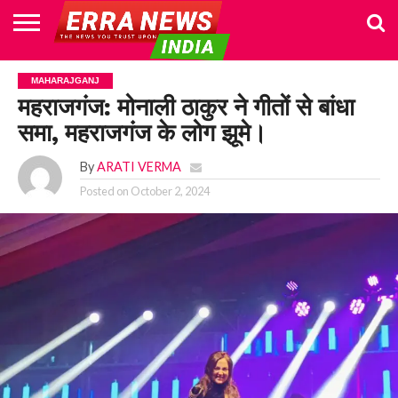
HOME
POLITICS
NEWS
BUSINESS
CULTURE
NATIONAL
SPORTS
LIFESTYLE
TRAVEL
OPINION
BREAKING
ENTERTAINMENT
WORLD
CRIME
JOIN
MAHARAJGANJ
NEWS
US
महराजगंज: मोनाली ठाकुर ने गीतों से बांधा
समा, महराजगंज के लोग झूमे।
By
ARATI VERMA
Posted on
October 2, 2024