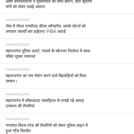
आशा कार्यकत्रियों ने मुख्यमंत्री को सौंपा ज्ञापन, सात सूत्रीय
मांगों को लेकर उठाई आवाज
MAHARAJGANJ
गोवा में रॉयल एनफील्ड डीलर कॉन्फ्रेंस, आरके मोटर्स को
लगातार सातवीं बार हाईएस्ट PBA अवार्ड
MAHARAJGANJ
महराजगंज पुलिस अलर्ट, नववर्ष के मद्देनजर जिलेभर में चाक-
चौबंद सुरक्षा व्यवस्था
MAHARAJGANJ
महाराजगंज का नाम रोशन करने वाले खिलाड़ियों को मिला
सम्मान।
MAHARAJGANJ
महराजगंज में ब्लैकआउट माकड्रिल से परखी गई आपदा
प्रबंधन की तैयारियां
MAHARAJGANJ
गणतंत्र दिवस परेड की तैयारियों को लेकर पुलिस लाइन में
हुआ ग्रैंड रिहर्सल