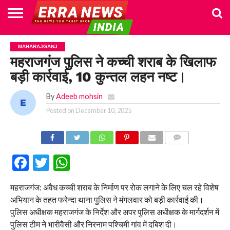
HOME
POLITICS
NEWS
BUSINESS
CULTURE
NATIONAL
SPORTS
LIFESTYLE
TRAVEL
OPINION
BREAKING
ENTERTAINMENT
WORLD
CRIME
JOIN
MAHARAJGANJ
NEWS
US
महराजगंज पुलिस ने कच्ची शराब के खिलाफ
बड़ी कार्रवाई, 10 कुन्तल लहन नष्ट।
By
Adeeb mohsin
Posted on
December 10, 2025
COMMENTS
Facebook
Twitter
WhatsApp
महराजगंज: अवैध कच्ची शराब के निर्माण पर रोक लगाने के लिए चल रहे विशेष
अभियान के तहत फरेन्दा थाना पुलिस ने मंगलवार को बड़ी कार्रवाई की।
पुलिस अधीक्षक महराजगंज के निर्देश और अपर पुलिस अधीक्षक के मार्गदर्शन में
पुलिस टीम ने भारीवैसी और निरनाम पश्चिमी गांव में दबिश दी।