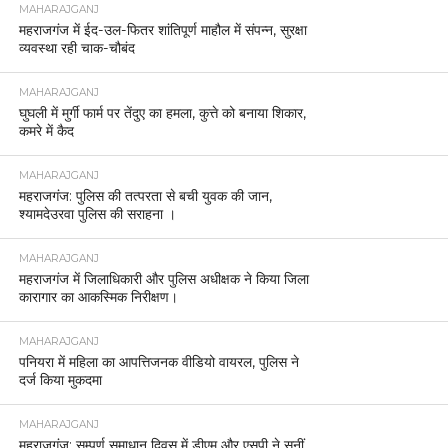
MAHARAJGANJ
महराजगंज में ईद-उल-फितर शांतिपूर्ण माहौल में संपन्न, सुरक्षा
व्यवस्था रही चाक-चौबंद
MAHARAJGANJ
घुघली में मुर्गी फार्म पर तेंदुए का हमला, कुत्ते को बनाया शिकार,
कमरे में कैद
MAHARAJGANJ
महराजगंज: पुलिस की तत्परता से बची युवक की जान,
श्यामदेउरवा पुलिस की सराहना ।
MAHARAJGANJ
महराजगंज में जिलाधिकारी और पुलिस अधीक्षक ने किया जिला
कारागार का आकस्मिक निरीक्षण।
MAHARAJGANJ
पनियरा में महिला का आपत्तिजनक वीडियो वायरल, पुलिस ने
दर्ज किया मुकदमा
MAHARAJGANJ
महराजगंज: सम्पूर्ण समाधान दिवस में डीएम और एसपी ने सुनीं