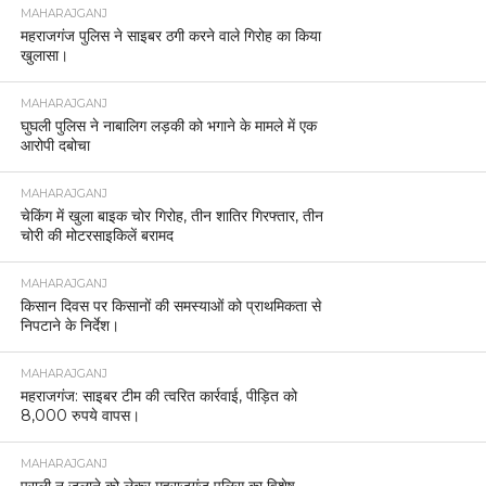
MAHARAJGANJ
महराजगंज पुलिस ने साइबर ठगी करने वाले गिरोह का किया
खुलासा।
MAHARAJGANJ
घुघली पुलिस ने नाबालिग लड़की को भगाने के मामले में एक
आरोपी दबोचा
MAHARAJGANJ
चेकिंग में खुला बाइक चोर गिरोह, तीन शातिर गिरफ्तार, तीन
चोरी की मोटरसाइकिलें बरामद
MAHARAJGANJ
किसान दिवस पर किसानों की समस्याओं को प्राथमिकता से
निपटाने के निर्देश।
MAHARAJGANJ
महराजगंज: साइबर टीम की त्वरित कार्रवाई, पीड़ित को
8,000 रुपये वापस।
MAHARAJGANJ
पराली न जलाने को लेकर महराजगंज पुलिस का विशेष