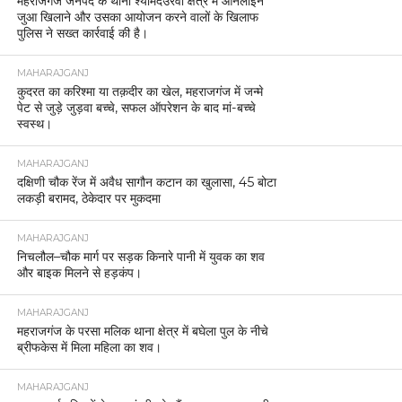
महराजगंज जनपद के थाना श्यामदेउरवां क्षेत्र में ऑनलाइन
जुआ खिलाने और उसका आयोजन करने वालों के खिलाफ
पुलिस ने सख्त कार्रवाई की है।
MAHARAJGANJ
कुदरत का करिश्मा या तक़दीर का खेल, महराजगंज में जन्मे
पेट से जुड़े जुड़वा बच्चे, सफल ऑपरेशन के बाद मां-बच्चे
स्वस्थ।
MAHARAJGANJ
दक्षिणी चौक रेंज में अवैध सागौन कटान का खुलासा, 45 बोटा
लकड़ी बरामद, ठेकेदार पर मुकदमा
MAHARAJGANJ
निचलौल–चौक मार्ग पर सड़क किनारे पानी में युवक का शव
और बाइक मिलने से हड़कंप।
MAHARAJGANJ
महराजगंज के परसा मलिक थाना क्षेत्र में बघेला पुल के नीचे
ब्रीफकेस में मिला महिला का शव।
MAHARAJGANJ