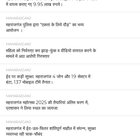
में वापस कराए गए 9.95 लाख रुपये।
MAHARAJGANJ
महराजगंज पुलिस द्वारा “एकता के लिये दौड़” का भव्य
आयोजन ।
MAHARAJGANJ
महिला को निर्वस्त्र कर झाड़-फूंक व वीडियो वायरल करने के
मामले में आठ आरोपी गिरफ्तार
MAHARAJGANJ
ईद पर कड़ी सुरक्षा: महराजगंज 4 जोन और 19 सेक्टर में
बंटा, 137 मोबाइल टीमें तैनात।
MAHARAJGANJ
महराजगंज महोत्सव 2025 की तैयारियां अंतिम चरण में,
प्रशासन ने लिया स्थल का जायजा
MAHARAJGANJ
महराजगंज में ईद-उल-फितर शांतिपूर्ण माहौल में संपन्न, सुरक्षा
व्यवस्था रही चाक-चौबंद