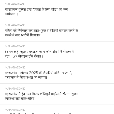
MAHARAJGANJ
महराजगंज पुलिस द्वारा “एकता के लिये दौड़” का भव्य
आयोजन ।
MAHARAJGANJ
महिला को निर्वस्त्र कर झाड़-फूंक व वीडियो वायरल करने के
मामले में आठ आरोपी गिरफ्तार
MAHARAJGANJ
ईद पर कड़ी सुरक्षा: महराजगंज 4 जोन और 19 सेक्टर में
बंटा, 137 मोबाइल टीमें तैनात।
MAHARAJGANJ
महराजगंज महोत्सव 2025 की तैयारियां अंतिम चरण में,
प्रशासन ने लिया स्थल का जायजा
MAHARAJGANJ
महराजगंज में ईद-उल-फितर शांतिपूर्ण माहौल में संपन्न, सुरक्षा
व्यवस्था रही चाक-चौबंद
MAHARAJGANJ