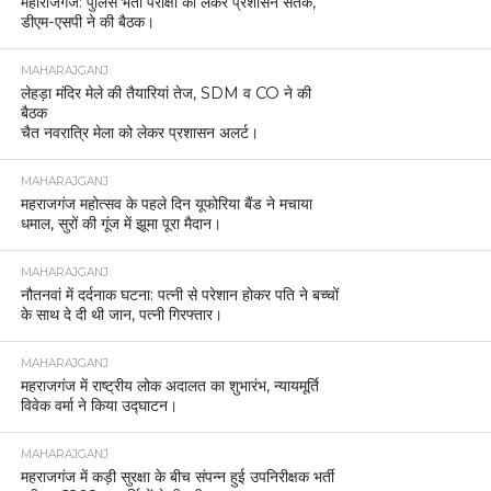
महाराजगंज: पुलिस भर्ती परीक्षा को लेकर प्रशासन सतर्क,
डीएम-एसपी ने की बैठक।
MAHARAJGANJ
लेहड़ा मंदिर मेले की तैयारियां तेज, SDM व CO ने की
बैठक
चैत नवरात्रि मेला को लेकर प्रशासन अलर्ट।
MAHARAJGANJ
महराजगंज महोत्सव के पहले दिन यूफोरिया बैंड ने मचाया
धमाल, सुरों की गूंज में झूमा पूरा मैदान।
MAHARAJGANJ
नौतनवां में दर्दनाक घटना: पत्नी से परेशान होकर पति ने बच्चों
के साथ दे दी थी जान, पत्नी गिरफ्तार।
MAHARAJGANJ
महराजगंज में राष्ट्रीय लोक अदालत का शुभारंभ, न्यायमूर्ति
विवेक वर्मा ने किया उद्घाटन।
MAHARAJGANJ
महराजगंज में कड़ी सुरक्षा के बीच संपन्न हुई उपनिरीक्षक भर्ती