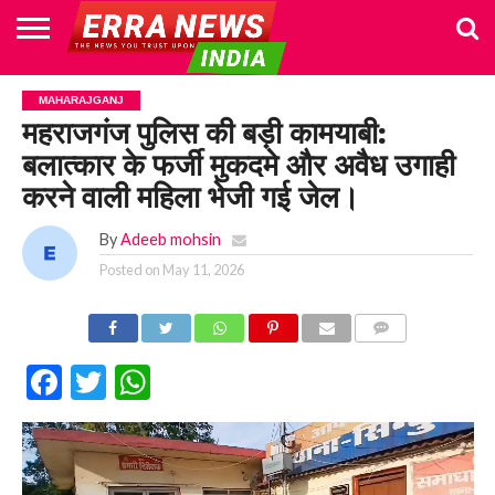
HOME
POLITICS
NEWS
BUSINESS
CULTURE
NATIONAL
SPORTS
LIFESTYLE
TRAVEL
OPINION
BREAKING
ENTERTAINMENT
WORLD
CRIME
JOIN
MAHARAJGANJ
NEWS
US
महराजगंज पुलिस की बड़ी कामयाबी:
बलात्कार के फर्जी मुकदमे और अवैध उगाही
करने वाली महिला भेजी गई जेल।
By
Adeeb mohsin
Posted on
May 11, 2026
COMMENTS
Facebook
Twitter
WhatsApp