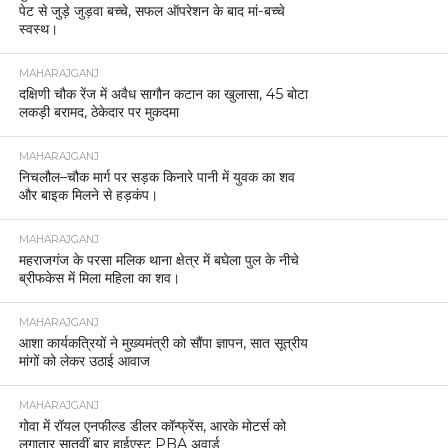
पेट से जुड़े जुड़वा बच्चे, सफल ऑपरेशन के बाद मां-बच्चे
स्वस्थ।
MAHARAJGANJ
दक्षिणी चौक रेंज में अवैध सागौन कटान का खुलासा, 45 बोटा
लकड़ी बरामद, ठेकेदार पर मुकदमा
MAHARAJGANJ
निचलौल–चौक मार्ग पर सड़क किनारे पानी में युवक का शव
और बाइक मिलने से हड़कंप।
MAHARAJGANJ
महराजगंज के परसा मलिक थाना क्षेत्र में बघेला पुल के नीचे
ब्रीफकेस में मिला महिला का शव।
MAHARAJGANJ
आशा कार्यकत्रियों ने मुख्यमंत्री को सौंपा ज्ञापन, सात सूत्रीय
मांगों को लेकर उठाई आवाज
MAHARAJGANJ
गोवा में रॉयल एनफील्ड डीलर कॉन्फ्रेंस, आरके मोटर्स को
लगातार सातवीं बार हाईएस्ट PBA अवार्ड