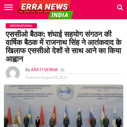
HOME
POLITICS
NEWS
BUSINESS
CULTURE
NATIONAL
SPORTS
LIFESTYLE
TRAVEL
OPINION
BREAKING
ENTERTAINMENT
WORLD
CRIME
JOIN
INTERNATIONAL
NEWS
US
एससीओ बैठक: शंघाई सहयोग संगठन की
वार्षिक बैठक में राजनाथ सिंह ने आतंकवाद के
खिलाफ एससीओ देशों से साथ आने का किया
आह्वान
By
ARATI VERMA
Posted on
August 24, 2022