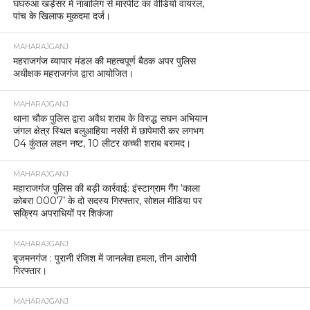
घघरुआ खड़ेसर में नाबालिग से मारपीट का वीडियो वायरल,
पांच के खिलाफ मुकदमा दर्ज।
MAHARAJGANJ
महराजगंज व्यापार मंडल की महत्वपूर्ण बैठक अपर पुलिस
अधीक्षक महराजगंज द्वारा आयोजित।
MAHARAJGANJ
थाना चौक पुलिस द्वारा अवैध शराब के विरुद्ध सघन अभियान
जंगल क्षेत्र स्थित बलुआहिया नर्सरी में छापेमारी कर लगभग
04 कुंतल लहन नष्ट, 10 लीटर कच्ची शराब बरामद।
MAHARAJGANJ
महाराजगंज पुलिस की बड़ी कार्रवाई: इंस्टाग्राम गैंग ‘काला
कोबरा 0007’ के दो सदस्य गिरफ्तार, सोशल मीडिया पर
सक्रिय अपराधियों पर शिकंजा
MAHARAJGANJ
बृजमनगंज : पुरानी रंजिश में जानलेवा हमला, तीन आरोपी
गिरफ्तार।
MAHARAJGANJ