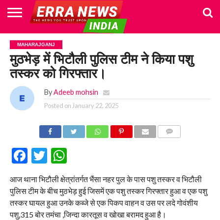
HOME
POLITICS
NEWS
BUSINESS
CULTURE
NATIONAL
SPORTS
LIFESTYLE
TRAVEL
OPINION
BREAKING
ENTERTAINMENT
WORLD
CRIME
JOIN
MAHARAJGANJ
NEWS
US
मुठभेड़ में भिटौली पुलिस टीम ने किया पशु
तस्कर को गिरफ्तार।
By
Adeeb mohsin
Posted on
January 22, 2025
COMMENTS
Facebook
Twitter
WhatsApp
आज थाना भिटौली क्षेत्रांतर्गत भैंसा नहर पुल के पास पशु तस्कर व भिटौली
पुलिस टीम के बीच मुठभेड़ हुई जिसमें एक पशु तस्कर गिरफ्तार हुआ व एक पशु
तस्कर घायल हुआ उनके कब्जे से एक पिकप वाहन व उस पर लदे गोवंशीय
पशु,315 बोर तमंचा ,जिन्दा कारतूस व खोखा बरामद हुआ है।