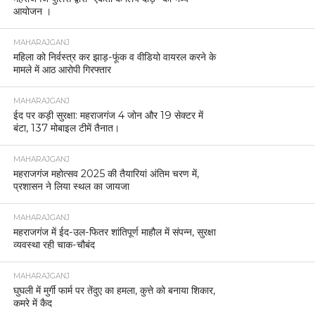
आयोजन ।
MAHARAJGANJ
महिला को निर्वस्त्र कर झाड़-फूंक व वीडियो वायरल करने के
मामले में आठ आरोपी गिरफ्तार
MAHARAJGANJ
ईद पर कड़ी सुरक्षा: महराजगंज 4 जोन और 19 सेक्टर में
बंटा, 137 मोबाइल टीमें तैनात।
MAHARAJGANJ
महराजगंज महोत्सव 2025 की तैयारियां अंतिम चरण में,
प्रशासन ने लिया स्थल का जायजा
MAHARAJGANJ
महराजगंज में ईद-उल-फितर शांतिपूर्ण माहौल में संपन्न, सुरक्षा
व्यवस्था रही चाक-चौबंद
MAHARAJGANJ
घुघली में मुर्गी फार्म पर तेंदुए का हमला, कुत्ते को बनाया शिकार,
कमरे में कैद