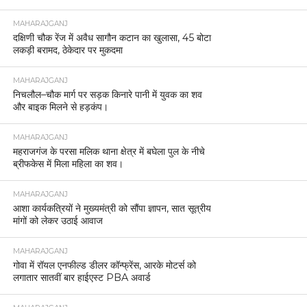
MAHARAJGANJ
दक्षिणी चौक रेंज में अवैध सागौन कटान का खुलासा, 45 बोटा
लकड़ी बरामद, ठेकेदार पर मुकदमा
MAHARAJGANJ
निचलौल–चौक मार्ग पर सड़क किनारे पानी में युवक का शव
और बाइक मिलने से हड़कंप।
MAHARAJGANJ
महराजगंज के परसा मलिक थाना क्षेत्र में बघेला पुल के नीचे
ब्रीफकेस में मिला महिला का शव।
MAHARAJGANJ
आशा कार्यकत्रियों ने मुख्यमंत्री को सौंपा ज्ञापन, सात सूत्रीय
मांगों को लेकर उठाई आवाज
MAHARAJGANJ
गोवा में रॉयल एनफील्ड डीलर कॉन्फ्रेंस, आरके मोटर्स को
लगातार सातवीं बार हाईएस्ट PBA अवार्ड