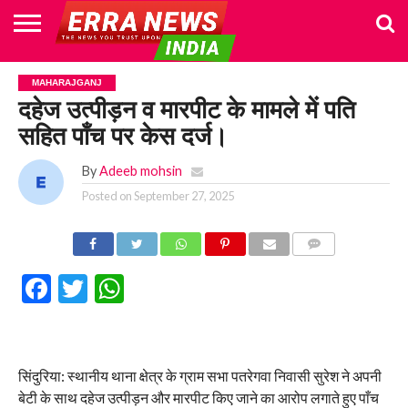
HOME
POLITICS
NEWS
BUSINESS
CULTURE
NATIONAL
SPORTS
LIFESTYLE
TRAVEL
OPINION
BREAKING
ENTERTAINMENT
WORLD
CRIME
JOIN
MAHARAJGANJ
NEWS
US
दहेज उत्पीड़न व मारपीट के मामले में पति
सहित पाँच पर केस दर्ज।
By
Adeeb mohsin
Posted on
September 27, 2025
COMMENTS
Facebook
Twitter
WhatsApp
सिंदुरिया: स्थानीय थाना क्षेत्र के ग्राम सभा पतरेगवा निवासी सुरेश ने अपनी
बेटी के साथ दहेज उत्पीड़न और मारपीट किए जाने का आरोप लगाते हुए पाँच