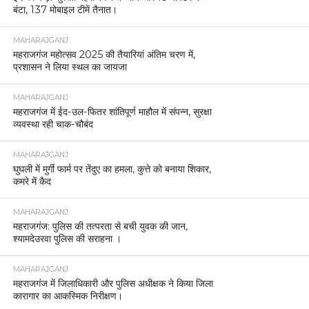
बंटा, 137 मोबाइल टीमें तैनात।
MAHARAJGANJ
महराजगंज महोत्सव 2025 की तैयारियां अंतिम चरण में,
प्रशासन ने लिया स्थल का जायजा
MAHARAJGANJ
महराजगंज में ईद-उल-फितर शांतिपूर्ण माहौल में संपन्न, सुरक्षा
व्यवस्था रही चाक-चौबंद
MAHARAJGANJ
घुघली में मुर्गी फार्म पर तेंदुए का हमला, कुत्ते को बनाया शिकार,
कमरे में कैद
MAHARAJGANJ
महराजगंज: पुलिस की तत्परता से बची युवक की जान,
श्यामदेउरवा पुलिस की सराहना ।
MAHARAJGANJ
महराजगंज में जिलाधिकारी और पुलिस अधीक्षक ने किया जिला
कारागार का आकस्मिक निरीक्षण।