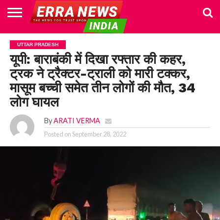
HOME
POLITICS
NEWS
BUSINESS
CULTURE
NATIONAL
SPORTS
LIFESTYLE
TRAVEL
OPINION
BREAKING
ENTERTAINMENT
WORLD
CRIME
JOIN
UTTAR PRADESH
NEWS
US
यूपी: बाराबंकी में दिखा रफ्तार की कहर,
ट्रक ने ट्रैक्टर-ट्राली को मारी टक्कर,
मासूम बच्ची समेत तीन लोगों की मौत, 34
लोग घायल
By
ARATI VERMA
Posted on
September 28, 2022