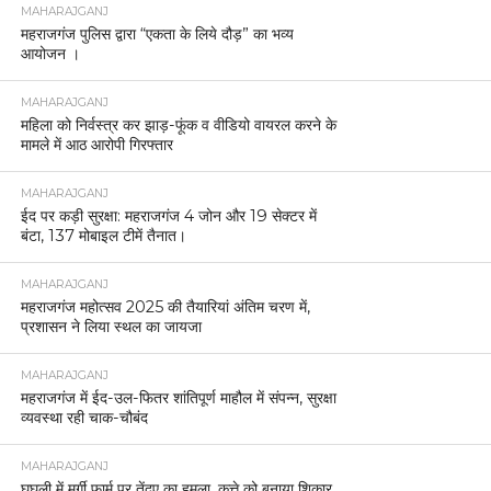
MAHARAJGANJ
महराजगंज पुलिस द्वारा “एकता के लिये दौड़” का भव्य
आयोजन ।
MAHARAJGANJ
महिला को निर्वस्त्र कर झाड़-फूंक व वीडियो वायरल करने के
मामले में आठ आरोपी गिरफ्तार
MAHARAJGANJ
ईद पर कड़ी सुरक्षा: महराजगंज 4 जोन और 19 सेक्टर में
बंटा, 137 मोबाइल टीमें तैनात।
MAHARAJGANJ
महराजगंज महोत्सव 2025 की तैयारियां अंतिम चरण में,
प्रशासन ने लिया स्थल का जायजा
MAHARAJGANJ
महराजगंज में ईद-उल-फितर शांतिपूर्ण माहौल में संपन्न, सुरक्षा
व्यवस्था रही चाक-चौबंद
MAHARAJGANJ
घुघली में मुर्गी फार्म पर तेंदुए का हमला, कुत्ते को बनाया शिकार,