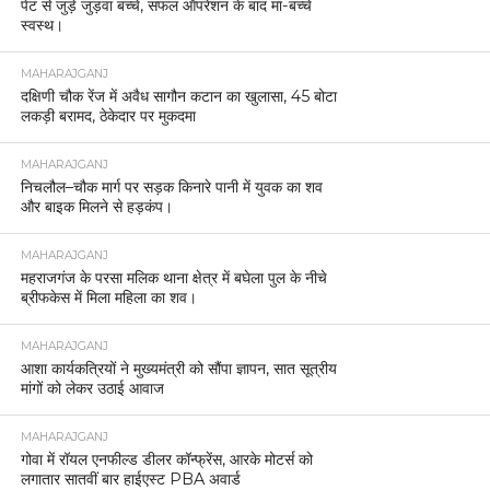
पेट से जुड़े जुड़वा बच्चे, सफल ऑपरेशन के बाद मां-बच्चे
स्वस्थ।
MAHARAJGANJ
दक्षिणी चौक रेंज में अवैध सागौन कटान का खुलासा, 45 बोटा
लकड़ी बरामद, ठेकेदार पर मुकदमा
MAHARAJGANJ
निचलौल–चौक मार्ग पर सड़क किनारे पानी में युवक का शव
और बाइक मिलने से हड़कंप।
MAHARAJGANJ
महराजगंज के परसा मलिक थाना क्षेत्र में बघेला पुल के नीचे
ब्रीफकेस में मिला महिला का शव।
MAHARAJGANJ
आशा कार्यकत्रियों ने मुख्यमंत्री को सौंपा ज्ञापन, सात सूत्रीय
मांगों को लेकर उठाई आवाज
MAHARAJGANJ
गोवा में रॉयल एनफील्ड डीलर कॉन्फ्रेंस, आरके मोटर्स को
लगातार सातवीं बार हाईएस्ट PBA अवार्ड