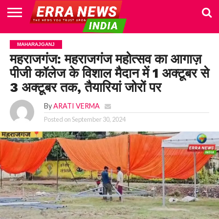
HOME
POLITICS
NEWS
BUSINESS
CULTURE
NATIONAL
SPORTS
LIFESTYLE
TRAVEL
OPINION
BREAKING
ENTERTAINMENT
WORLD
CRIME
JOIN
MAHARAJGANJ
NEWS
US
महराजगंज: महराजगंज महोत्सव का आगाज़
पीजी कॉलेज के विशाल मैदान में 1 अक्टूबर से
3 अक्टूबर तक, तैयारियां जोरों पर
By
ARATI VERMA
Posted on
September 30, 2024