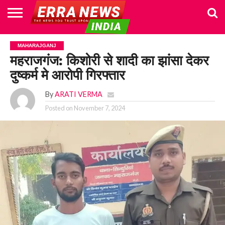
HOME
POLITICS
NEWS
BUSINESS
CULTURE
NATIONAL
SPORTS
LIFESTYLE
TRAVEL
OPINION
BREAKING
ENTERTAINMENT
WORLD
CRIME
JOIN
MAHARAJGANJ
NEWS
US
महराजगंज: किशोरी से शादी का झांसा देकर
दुष्कर्म मे आरोपी गिरफ्तार
By
ARATI VERMA
Posted on
November 7, 2024