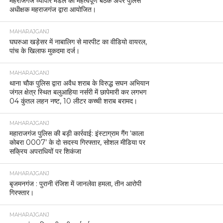
महराजगंज व्यापार मंडल की महत्वपूर्ण बैठक अपर पुलिस
अधीक्षक महराजगंज द्वारा आयोजित।
MAHARAJGANJ
घघरुआ खड़ेसर में नाबालिग से मारपीट का वीडियो वायरल,
पांच के खिलाफ मुकदमा दर्ज।
MAHARAJGANJ
थाना चौक पुलिस द्वारा अवैध शराब के विरुद्ध सघन अभियान
जंगल क्षेत्र स्थित बलुआहिया नर्सरी में छापेमारी कर लगभग
04 कुंतल लहन नष्ट, 10 लीटर कच्ची शराब बरामद।
MAHARAJGANJ
महाराजगंज पुलिस की बड़ी कार्रवाई: इंस्टाग्राम गैंग ‘काला
कोबरा 0007’ के दो सदस्य गिरफ्तार, सोशल मीडिया पर
सक्रिय अपराधियों पर शिकंजा
MAHARAJGANJ
बृजमनगंज : पुरानी रंजिश में जानलेवा हमला, तीन आरोपी
गिरफ्तार।
MAHARAJGANJ