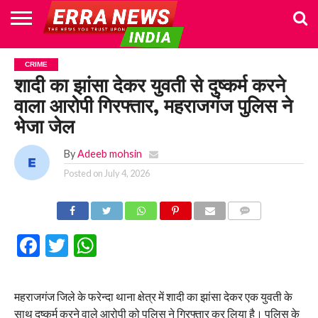
HOME
POLITICS
NEWS
BUSINESS
CULTURE
NATIONAL
SPORTS
LIFESTYLE
TRAVEL
OPINION
BREAKING
ENTERTAINMENT
WORLD
CRIME
JOIN
CRIME
NEWS
US
शादी का झांसा देकर युवती से दुष्कर्म करने
वाला आरोपी गिरफ्तार, महराजगंज पुलिस ने
भेजा जेल
By
Adeeb mohsin
Posted on
July 4, 2026
COMMENTS
Facebook
Twitter
WhatsApp
महराजगंज जिले के फरेन्दा थाना क्षेत्र में शादी का झांसा देकर एक युवती के
साथ दुष्कर्म करने वाले आरोपी को पुलिस ने गिरफ्तार कर लिया है। पुलिस के