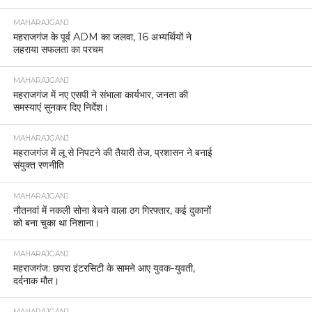
MAHARAJGANJ
महराजगंज के पूर्व ADM का जलवा, 16 अभ्यर्थियों ने
लहराया सफलता का परचम
MAHARAJGANJ
महराजगंज में नए एसपी ने संभाला कार्यभार, जनता की
समस्याएं सुनकर दिए निर्देश।
MAHARAJGANJ
महराजगंज में लू से निपटने की तैयारी तेज, प्रशासन ने बनाई
संयुक्त रणनीति
MAHARAJGANJ
नौतनवां में नकली सोना बेचने वाला ठग गिरफ्तार, कई दुकानों
को बना चुका था निशाना।
MAHARAJGANJ
महराजगंज: छपरा इंटरसिटी के सामने आए युवक-युवती,
दर्दनाक मौत।
MAHARAJGANJ