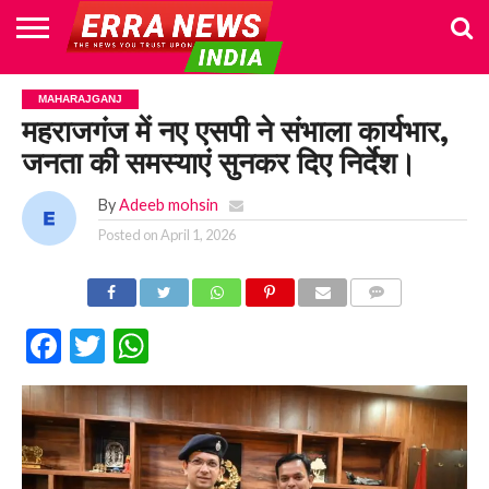
HOME
POLITICS
NEWS
BUSINESS
CULTURE
NATIONAL
SPORTS
LIFESTYLE
TRAVEL
OPINION
BREAKING
ENTERTAINMENT
WORLD
CRIME
JOIN
MAHARAJGANJ
NEWS
US
महराजगंज में नए एसपी ने संभाला कार्यभार,
जनता की समस्याएं सुनकर दिए निर्देश।
By
Adeeb mohsin
Posted on
April 1, 2026
COMMENTS
Facebook
Twitter
WhatsApp