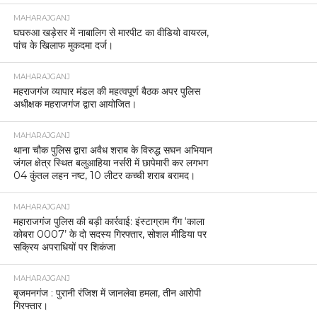
MAHARAJGANJ
घघरुआ खड़ेसर में नाबालिग से मारपीट का वीडियो वायरल,
पांच के खिलाफ मुकदमा दर्ज।
MAHARAJGANJ
महराजगंज व्यापार मंडल की महत्वपूर्ण बैठक अपर पुलिस
अधीक्षक महराजगंज द्वारा आयोजित।
MAHARAJGANJ
थाना चौक पुलिस द्वारा अवैध शराब के विरुद्ध सघन अभियान
जंगल क्षेत्र स्थित बलुआहिया नर्सरी में छापेमारी कर लगभग
04 कुंतल लहन नष्ट, 10 लीटर कच्ची शराब बरामद।
MAHARAJGANJ
महाराजगंज पुलिस की बड़ी कार्रवाई: इंस्टाग्राम गैंग ‘काला
कोबरा 0007’ के दो सदस्य गिरफ्तार, सोशल मीडिया पर
सक्रिय अपराधियों पर शिकंजा
MAHARAJGANJ
बृजमनगंज : पुरानी रंजिश में जानलेवा हमला, तीन आरोपी
गिरफ्तार।