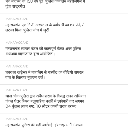
‘वंदे मातरम्’ के 150 वर्ष पूरे पुलिस कार्यालय महराजगंज में
गूंजा राष्ट्रगीत
MAHARAJGANJ
महाराजगंज एक निजी अस्पताल के कर्मचारी का शव फंदे से
लटका मिला, पुलिस जांच में जुटी
MAHARAJGANJ
महराजगंज व्यापार मंडल की महत्वपूर्ण बैठक अपर पुलिस
अधीक्षक महराजगंज द्वारा आयोजित।
MAHARAJGANJ
घघरुआ खड़ेसर में नाबालिग से मारपीट का वीडियो वायरल,
पांच के खिलाफ मुकदमा दर्ज।
MAHARAJGANJ
थाना चौक पुलिस द्वारा अवैध शराब के विरुद्ध सघन अभियान
जंगल क्षेत्र स्थित बलुआहिया नर्सरी में छापेमारी कर लगभग
04 कुंतल लहन नष्ट, 10 लीटर कच्ची शराब बरामद।
MAHARAJGANJ
महाराजगंज पुलिस की बड़ी कार्रवाई: इंस्टाग्राम गैंग ‘काला