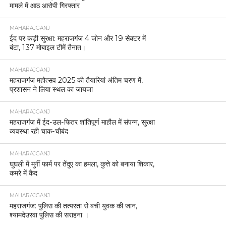
मामले में आठ आरोपी गिरफ्तार
MAHARAJGANJ
ईद पर कड़ी सुरक्षा: महराजगंज 4 जोन और 19 सेक्टर में
बंटा, 137 मोबाइल टीमें तैनात।
MAHARAJGANJ
महराजगंज महोत्सव 2025 की तैयारियां अंतिम चरण में,
प्रशासन ने लिया स्थल का जायजा
MAHARAJGANJ
महराजगंज में ईद-उल-फितर शांतिपूर्ण माहौल में संपन्न, सुरक्षा
व्यवस्था रही चाक-चौबंद
MAHARAJGANJ
घुघली में मुर्गी फार्म पर तेंदुए का हमला, कुत्ते को बनाया शिकार,
कमरे में कैद
MAHARAJGANJ
महराजगंज: पुलिस की तत्परता से बची युवक की जान,
श्यामदेउरवा पुलिस की सराहना ।