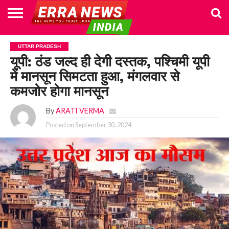
HOME
POLITICS
NEWS
BUSINESS
CULTURE
NATIONAL
SPORTS
LIFESTYLE
TRAVEL
OPINION
BREAKING
ENTERTAINMENT
WORLD
CRIME
JOIN
UTTAR PRADESH
NEWS
US
यूपी: ठंड जल्द ही देगी दस्तक, पश्चिमी यूपी
में मानसून सिमटता हुआ, मंगलवार से
कमजोर होगा मानसून
By
ARATI VERMA
Posted on
September 30, 2024