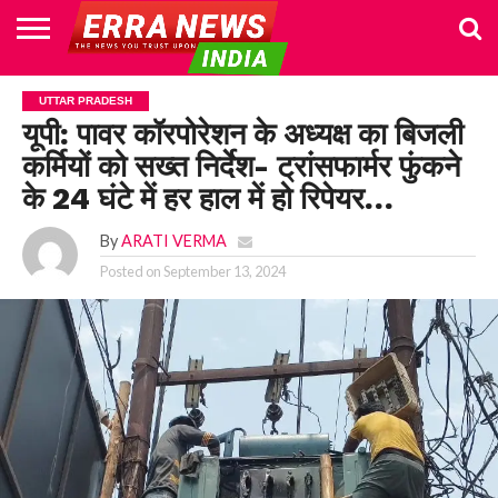
HOME
POLITICS
NEWS
BUSINESS
CULTURE
NATIONAL
SPORTS
LIFESTYLE
TRAVEL
OPINION
BREAKING
ENTERTAINMENT
WORLD
CRIME
JOIN
UTTAR PRADESH
NEWS
US
यूपी: पावर कॉरपोरेशन के अध्यक्ष का बिजली
कर्मियों को सख्त निर्देश- ट्रांसफार्मर फुंकने
के 24 घंटे में हर हाल में हो रिपेयर…
By
ARATI VERMA
Posted on
September 13, 2024