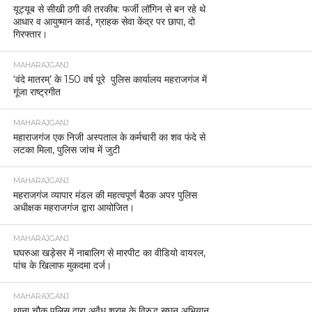
यूट्यूब से सीखी ठगी की तरकीब: फर्जी लॉगिन से बन रहे थे
आधार व आयुष्मान कार्ड, ग्राहक सेवा केंद्र पर छापा, दो
गिरफ्तार।
MAHARAJGANJ
‘वंदे मातरम्’ के 150 वर्ष पूरे पुलिस कार्यालय महराजगंज में
गूंजा राष्ट्रगीत
MAHARAJGANJ
महाराजगंज एक निजी अस्पताल के कर्मचारी का शव फंदे से
लटका मिला, पुलिस जांच में जुटी
MAHARAJGANJ
महराजगंज व्यापार मंडल की महत्वपूर्ण बैठक अपर पुलिस
अधीक्षक महराजगंज द्वारा आयोजित।
MAHARAJGANJ
घघरुआ खड़ेसर में नाबालिग से मारपीट का वीडियो वायरल,
पांच के खिलाफ मुकदमा दर्ज।
MAHARAJGANJ
थाना चौक पुलिस द्वारा अवैध शराब के विरुद्ध सघन अभियान