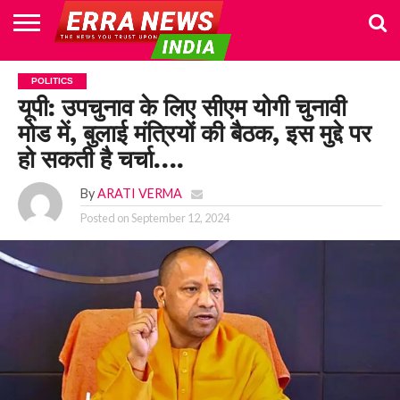
HOME
POLITICS
NEWS
BUSINESS
CULTURE
NATIONAL
SPORTS
LIFESTYLE
TRAVEL
OPINION
BREAKING
ENTERTAINMENT
WORLD
CRIME
JOIN
POLITICS
NEWS
US
यूपी: उपचुनाव के लिए सीएम योगी चुनावी
मोड में, बुलाई मंत्रियों की बैठक, इस मुद्दे पर
हो सकती है चर्चा….
By
ARATI VERMA
Posted on
September 12, 2024