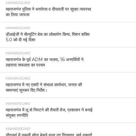
MAHARAJGANJ
महराजगंज पुलिस ने धनतेरस व दीपावली पर सुरक्षा व्यवस्था
का लिया जायजा
MAHARAJGANJ
डीआईजी ने सैल्युटिंग बेस का लोकार्पण किया, मिशन शक्ति
5.0 को दी नई दिशा
MAHARAJGANJ
महराजगंज के पूर्व ADM का जलवा, 16 अभ्यर्थियों ने
लहराया सफलता का परचम
MAHARAJGANJ
महराजगंज में नए एसपी ने संभाला कार्यभार, जनता की
समस्याएं सुनकर दिए निर्देश।
MAHARAJGANJ
महराजगंज में लू से निपटने की तैयारी तेज, प्रशासन ने बनाई
संयुक्त रणनीति
MAHARAJGANJ
नौतनवां में नकली सोना बेचने वाला ठग गिरफ्तार, कई दुकानों