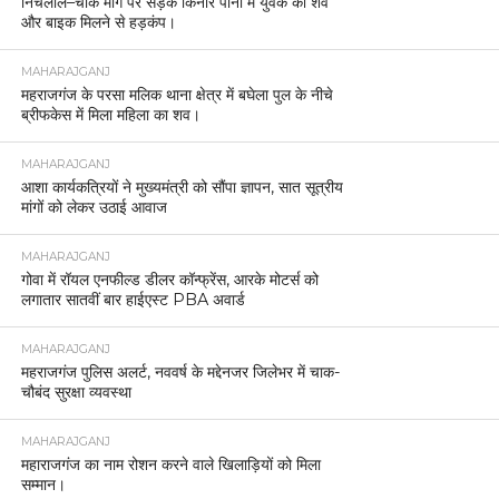
निचलौल–चौक मार्ग पर सड़क किनारे पानी में युवक का शव
और बाइक मिलने से हड़कंप।
MAHARAJGANJ
महराजगंज के परसा मलिक थाना क्षेत्र में बघेला पुल के नीचे
ब्रीफकेस में मिला महिला का शव।
MAHARAJGANJ
आशा कार्यकत्रियों ने मुख्यमंत्री को सौंपा ज्ञापन, सात सूत्रीय
मांगों को लेकर उठाई आवाज
MAHARAJGANJ
गोवा में रॉयल एनफील्ड डीलर कॉन्फ्रेंस, आरके मोटर्स को
लगातार सातवीं बार हाईएस्ट PBA अवार्ड
MAHARAJGANJ
महराजगंज पुलिस अलर्ट, नववर्ष के मद्देनजर जिलेभर में चाक-
चौबंद सुरक्षा व्यवस्था
MAHARAJGANJ
महाराजगंज का नाम रोशन करने वाले खिलाड़ियों को मिला
सम्मान।