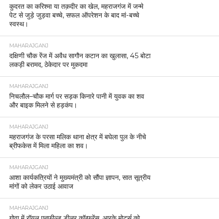
कुदरत का करिश्मा या तक़दीर का खेल, महराजगंज में जन्मे
पेट से जुड़े जुड़वा बच्चे, सफल ऑपरेशन के बाद मां-बच्चे
स्वस्थ।
MAHARAJGANJ
दक्षिणी चौक रेंज में अवैध सागौन कटान का खुलासा, 45 बोटा
लकड़ी बरामद, ठेकेदार पर मुकदमा
MAHARAJGANJ
निचलौल–चौक मार्ग पर सड़क किनारे पानी में युवक का शव
और बाइक मिलने से हड़कंप।
MAHARAJGANJ
महराजगंज के परसा मलिक थाना क्षेत्र में बघेला पुल के नीचे
ब्रीफकेस में मिला महिला का शव।
MAHARAJGANJ
आशा कार्यकत्रियों ने मुख्यमंत्री को सौंपा ज्ञापन, सात सूत्रीय
मांगों को लेकर उठाई आवाज
MAHARAJGANJ
गोवा में रॉयल एनफील्ड डीलर कॉन्फ्रेंस, आरके मोटर्स को