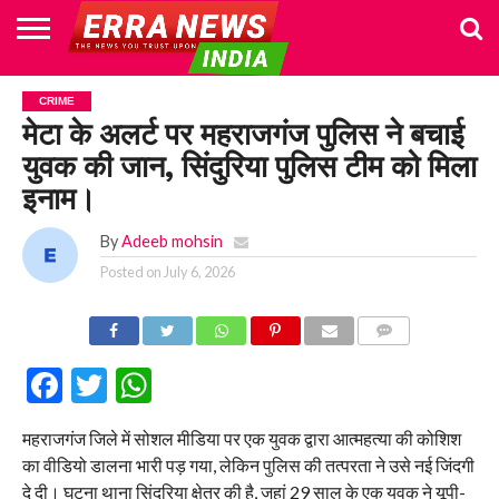
HOME
POLITICS
NEWS
BUSINESS
CULTURE
NATIONAL
SPORTS
LIFESTYLE
TRAVEL
OPINION
BREAKING
ENTERTAINMENT
WORLD
CRIME
JOIN
CRIME
NEWS
US
मेटा के अलर्ट पर महराजगंज पुलिस ने बचाई
युवक की जान, सिंदुरिया पुलिस टीम को मिला
इनाम।
By
Adeeb mohsin
Posted on
July 6, 2026
COMMENTS
Facebook
Twitter
WhatsApp
महराजगंज जिले में सोशल मीडिया पर एक युवक द्वारा आत्महत्या की कोशिश
का वीडियो डालना भारी पड़ गया, लेकिन पुलिस की तत्परता ने उसे नई जिंदगी
दे दी। घटना थाना सिंदुरिया क्षेत्र की है, जहां 29 साल के एक युवक ने यूपी-