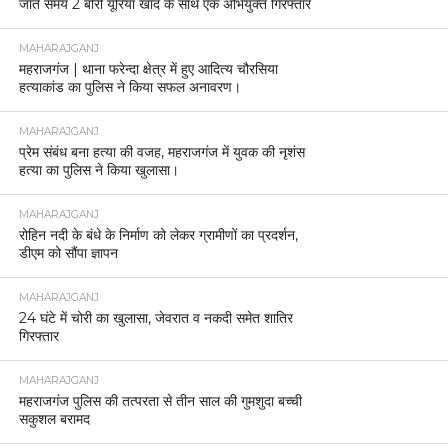
जाते समय 2 बोरी यूरिया खाद के साथ एक अभियुक्त गिरफ्तार
MAHARAJGANJ
महराजगंज | थाना फरेन्दा क्षेत्र में हुए आदित्य चौरसिया
हत्याकांड का पुलिस ने किया सफल अनावरण।
MAHARAJGANJ
प्रेम संबंध बना हत्या की वजह, महराजगंज में युवक की नृशंस
हत्या का पुलिस ने किया खुलासा।
MAHARAJGANJ
रोहिन नदी के बंधे के निर्माण को लेकर ग्रामीणों का प्रदर्शन,
डीएम को सौंपा ज्ञापन
MAHARAJGANJ
24 घंटे में चोरी का खुलासा, जेवरात व नकदी समेत शातिर
गिरफ्तार
MAHARAJGANJ
महराजगंज पुलिस की तत्परता से तीन साल की गुमशुदा बच्ची
सकुशल बरामद