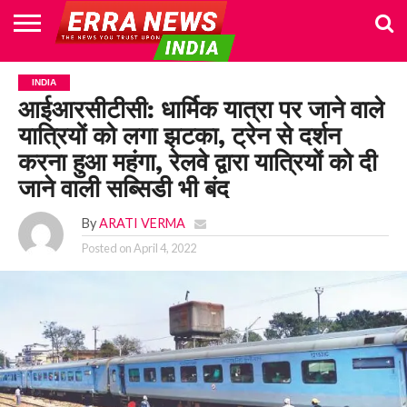
HOME
POLITICS
NEWS
BUSINESS
CULTURE
NATIONAL
SPORTS
LIFESTYLE
TRAVEL
OPINION
BREAKING
ENTERTAINMENT
WORLD
CRIME
JOIN
INDIA
NEWS
US
आईआरसीटीसी: धार्मिक यात्रा पर जाने वाले
यात्रियों को लगा झटका, ट्रेन से दर्शन
करना हुआ महंगा, रेलवे द्वारा यात्रियों को दी
जाने वाली सब्सिडी भी बंद
By
ARATI VERMA
Posted on
April 4, 2022