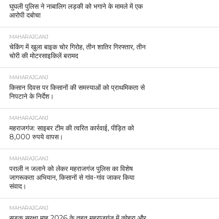
घुघली पुलिस ने नाबालिग लड़की को भगाने के मामले में एक
आरोपी दबोचा
MAHARAJGANJ
चेकिंग में खुला बाइक चोर गिरोह, तीन शातिर गिरफ्तार, तीन
चोरी की मोटरसाइकिलें बरामद
MAHARAJGANJ
किसान दिवस पर किसानों की समस्याओं को प्राथमिकता से
निपटाने के निर्देश।
MAHARAJGANJ
महराजगंज: साइबर टीम की त्वरित कार्रवाई, पीड़ित को
8,000 रुपये वापस।
MAHARAJGANJ
पराली न जलाने को लेकर महराजगंज पुलिस का विशेष
जागरूकता अभियान, किसानों से गांव-गांव जाकर किया
संवाद।
MAHARAJGANJ
सड़क सुरक्षा माह 2026 के तहत महराजगंज में कोहरा और