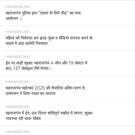
MAHARAJGANJ
महराजगंज पुलिस द्वारा “एकता के लिये दौड़” का भव्य
आयोजन ।
MAHARAJGANJ
महिला को निर्वस्त्र कर झाड़-फूंक व वीडियो वायरल करने के
मामले में आठ आरोपी गिरफ्तार
MAHARAJGANJ
ईद पर कड़ी सुरक्षा: महराजगंज 4 जोन और 19 सेक्टर में
बंटा, 137 मोबाइल टीमें तैनात।
MAHARAJGANJ
महराजगंज महोत्सव 2025 की तैयारियां अंतिम चरण में,
प्रशासन ने लिया स्थल का जायजा
MAHARAJGANJ
महराजगंज में ईद-उल-फितर शांतिपूर्ण माहौल में संपन्न, सुरक्षा
व्यवस्था रही चाक-चौबंद
MAHARAJGANJ