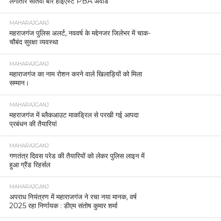
लगातार सातवीं बार हाईएस्ट PBA अवार्ड
MAHARAJGANJ
महराजगंज पुलिस अलर्ट, नववर्ष के मद्देनजर जिलेभर में चाक-
चौबंद सुरक्षा व्यवस्था
MAHARAJGANJ
महाराजगंज का नाम रोशन करने वाले खिलाड़ियों को मिला
सम्मान।
MAHARAJGANJ
महराजगंज में ब्लैकआउट माकड्रिल से परखी गई आपदा
प्रबंधन की तैयारियां
MAHARAJGANJ
गणतंत्र दिवस परेड की तैयारियों को लेकर पुलिस लाइन में
हुआ ग्रैंड रिहर्सल
MAHARAJGANJ
अपराध नियंत्रण में महाराजगंज ने रचा नया मानक, वर्ष
2025 रहा निर्णायक : डीएम संतोष कुमार शर्मा