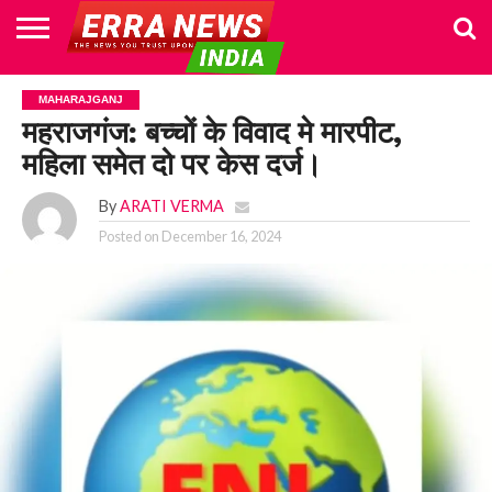
HOME
POLITICS
NEWS
BUSINESS
CULTURE
NATIONAL
SPORTS
LIFESTYLE
TRAVEL
OPINION
BREAKING
ENTERTAINMENT
WORLD
CRIME
JOIN
MAHARAJGANJ
NEWS
US
महराजगंज: बच्चों के विवाद मे मारपीट,
महिला समेत दो पर केस दर्ज।
By
ARATI VERMA
Posted on
December 16, 2024