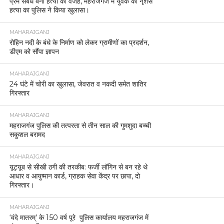
प्रेम संबंध बना हत्या की वजह, महराजगंज में युवक की नृशंस
हत्या का पुलिस ने किया खुलासा।
MAHARAJGANJ
रोहिन नदी के बंधे के निर्माण को लेकर ग्रामीणों का प्रदर्शन,
डीएम को सौंपा ज्ञापन
MAHARAJGANJ
24 घंटे में चोरी का खुलासा, जेवरात व नकदी समेत शातिर
गिरफ्तार
MAHARAJGANJ
महराजगंज पुलिस की तत्परता से तीन साल की गुमशुदा बच्ची
सकुशल बरामद
MAHARAJGANJ
यूट्यूब से सीखी ठगी की तरकीब: फर्जी लॉगिन से बन रहे थे
आधार व आयुष्मान कार्ड, ग्राहक सेवा केंद्र पर छापा, दो
गिरफ्तार।
MAHARAJGANJ
‘वंदे मातरम्’ के 150 वर्ष पूरे पुलिस कार्यालय महराजगंज में