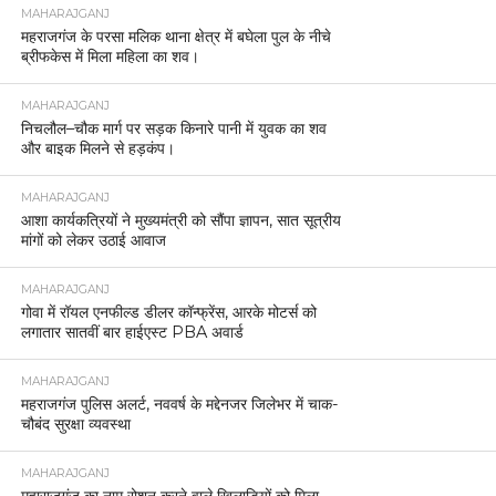
MAHARAJGANJ
महराजगंज के परसा मलिक थाना क्षेत्र में बघेला पुल के नीचे
ब्रीफकेस में मिला महिला का शव।
MAHARAJGANJ
निचलौल–चौक मार्ग पर सड़क किनारे पानी में युवक का शव
और बाइक मिलने से हड़कंप।
MAHARAJGANJ
आशा कार्यकत्रियों ने मुख्यमंत्री को सौंपा ज्ञापन, सात सूत्रीय
मांगों को लेकर उठाई आवाज
MAHARAJGANJ
गोवा में रॉयल एनफील्ड डीलर कॉन्फ्रेंस, आरके मोटर्स को
लगातार सातवीं बार हाईएस्ट PBA अवार्ड
MAHARAJGANJ
महराजगंज पुलिस अलर्ट, नववर्ष के मद्देनजर जिलेभर में चाक-
चौबंद सुरक्षा व्यवस्था
MAHARAJGANJ
महाराजगंज का नाम रोशन करने वाले खिलाड़ियों को मिला