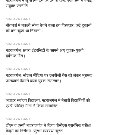
महराजगंज में लू से निपटने की तैयारी तेज, प्रशासन ने बनाई
संयुक्त रणनीति
MAHARAJGANJ
नौतनवां में नकली सोना बेचने वाला ठग गिरफ्तार, कई दुकानों
को बना चुका था निशाना।
MAHARAJGANJ
महराजगंज: छपरा इंटरसिटी के सामने आए युवक-युवती,
दर्दनाक मौत।
MAHARAJGANJ
महराजगंज: सोशल मीडिया पर एलपीजी गैस को लेकर भ्रामक
जानकारी फैलाने वाला युवक गिरफ्तार।
MAHARAJGANJ
जवाहर नवोदय विद्यालय, महराजगंज में मेधावी विद्यार्थियों को
एसपी सोमेंद्र मीना ने किया सम्मानित
MAHARAJGANJ
डीएम व एसपी महाराजगंज ने किया पीसीएस प्रारंभिक परीक्षा
केंद्रों का निरीक्षण, सुरक्षा व्यवस्था चुस्त