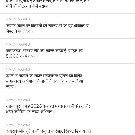
चेकिंग में खुला बाइक चोर गिरोह, तीन शातिर गिरफ्तार, तीन
चोरी की मोटरसाइकिलें बरामद
MAHARAJGANJ
किसान दिवस पर किसानों की समस्याओं को प्राथमिकता से
निपटाने के निर्देश।
MAHARAJGANJ
महराजगंज: साइबर टीम की त्वरित कार्रवाई, पीड़ित को
8,000 रुपये वापस।
MAHARAJGANJ
पराली न जलाने को लेकर महराजगंज पुलिस का विशेष
जागरूकता अभियान, किसानों से गांव-गांव जाकर किया
संवाद।
MAHARAJGANJ
सड़क सुरक्षा माह 2026 के तहत महराजगंज में कोहरा और
ओवर स्पीडिंग पर सख्त अभियान।
MAHARAJGANJ
एसएसबी और पुलिस की संयुक्त कार्रवाई, स्विफ्ट डिजायर से