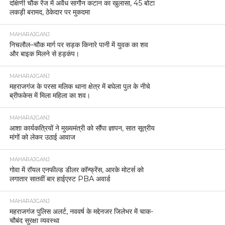
दक्षिणी चौक रेंज में अवैध सागौन कटान का खुलासा, 45 बोटा
लकड़ी बरामद, ठेकेदार पर मुकदमा
MAHARAJGANJ
निचलौल–चौक मार्ग पर सड़क किनारे पानी में युवक का शव
और बाइक मिलने से हड़कंप।
MAHARAJGANJ
महराजगंज के परसा मलिक थाना क्षेत्र में बघेला पुल के नीचे
ब्रीफकेस में मिला महिला का शव।
MAHARAJGANJ
आशा कार्यकत्रियों ने मुख्यमंत्री को सौंपा ज्ञापन, सात सूत्रीय
मांगों को लेकर उठाई आवाज
MAHARAJGANJ
गोवा में रॉयल एनफील्ड डीलर कॉन्फ्रेंस, आरके मोटर्स को
लगातार सातवीं बार हाईएस्ट PBA अवार्ड
MAHARAJGANJ
महराजगंज पुलिस अलर्ट, नववर्ष के मद्देनजर जिलेभर में चाक-
चौबंद सुरक्षा व्यवस्था