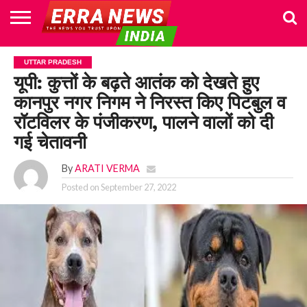
HOME
POLITICS
NEWS
BUSINESS
CULTURE
NATIONAL
SPORTS
LIFESTYLE
TRAVEL
OPINION
BREAKING
ENTERTAINMENT
WORLD
CRIME
JOIN
UTTAR PRADESH
NEWS
US
यूपी: कुत्तों के बढ़ते आतंक को देखते हुए
कानपुर नगर निगम ने निरस्त किए पिटबुल व
रॉटविलर के पंजीकरण, पालने वालों को दी
गई चेतावनी
By
ARATI VERMA
Posted on
September 27, 2022