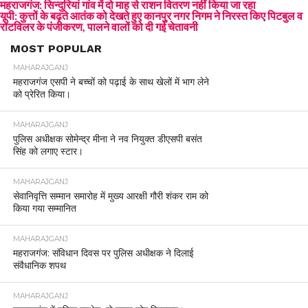
महराजगंज: सिन्दुरियां गांव में दो माह से राशन वितरण नहीं किया जा रहा
यूपी: कुत्तों के बढ़ते आतंक को देखते हुए कानपुर नगर निगम ने निरस्त किए पिटबुल व
रॉटविलर के पंजीकरण, पालने वालों को दी गई चेतावनी
MOST POPULAR
MAHARAJGANJ
महराजगंज एसपी ने बच्चों को पढ़ाई के साथ खेलों में भाग लेने
को प्रेरित किया।
MAHARAJGANJ
पुलिस अधीक्षक सोमेन्द्र मीना ने नव नियुक्त डीएसपी बसंत
सिंह को लगाए स्टार।
MAHARAJGANJ
सेवानिवृत्ति सम्मान समारोह में मुख्य आरक्षी गौरी शंकर राम को
किया गया सम्मानित
MAHARAJGANJ
महराजगंज: संविधान दिवस पर पुलिस अधीक्षक ने दिलाई
संवैधानिक शपथ
MAHARAJGANJ