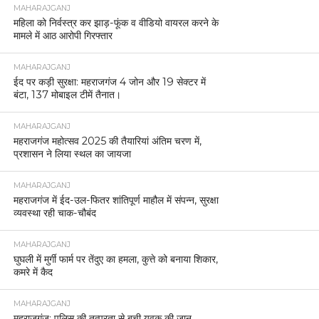
MAHARAJGANJ
महिला को निर्वस्त्र कर झाड़-फूंक व वीडियो वायरल करने के
मामले में आठ आरोपी गिरफ्तार
MAHARAJGANJ
ईद पर कड़ी सुरक्षा: महराजगंज 4 जोन और 19 सेक्टर में
बंटा, 137 मोबाइल टीमें तैनात।
MAHARAJGANJ
महराजगंज महोत्सव 2025 की तैयारियां अंतिम चरण में,
प्रशासन ने लिया स्थल का जायजा
MAHARAJGANJ
महराजगंज में ईद-उल-फितर शांतिपूर्ण माहौल में संपन्न, सुरक्षा
व्यवस्था रही चाक-चौबंद
MAHARAJGANJ
घुघली में मुर्गी फार्म पर तेंदुए का हमला, कुत्ते को बनाया शिकार,
कमरे में कैद
MAHARAJGANJ
महराजगंज: पुलिस की तत्परता से बची युवक की जान,