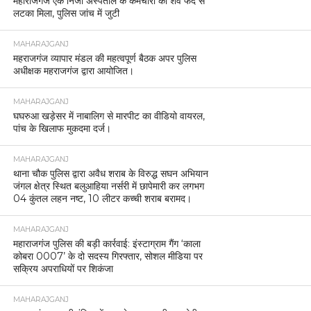
महाराजगंज एक निजी अस्पताल के कर्मचारी का शव फंदे से
लटका मिला, पुलिस जांच में जुटी
MAHARAJGANJ
महराजगंज व्यापार मंडल की महत्वपूर्ण बैठक अपर पुलिस
अधीक्षक महराजगंज द्वारा आयोजित।
MAHARAJGANJ
घघरुआ खड़ेसर में नाबालिग से मारपीट का वीडियो वायरल,
पांच के खिलाफ मुकदमा दर्ज।
MAHARAJGANJ
थाना चौक पुलिस द्वारा अवैध शराब के विरुद्ध सघन अभियान
जंगल क्षेत्र स्थित बलुआहिया नर्सरी में छापेमारी कर लगभग
04 कुंतल लहन नष्ट, 10 लीटर कच्ची शराब बरामद।
MAHARAJGANJ
महाराजगंज पुलिस की बड़ी कार्रवाई: इंस्टाग्राम गैंग ‘काला
कोबरा 0007’ के दो सदस्य गिरफ्तार, सोशल मीडिया पर
सक्रिय अपराधियों पर शिकंजा
MAHARAJGANJ