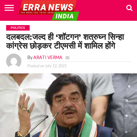
HOME
POLITICS
NEWS
BUSINESS
CULTURE
NATIONAL
SPORTS
LIFESTYLE
TRAVEL
OPINION
BREAKING
ENTERTAINMENT
WORLD
CRIME
JOIN
POLITICS
NEWS
US
दलबदल:जल्द ही ‘शॉटगन’ शत्रुघ्न सिन्हा
कांग्रेस छोड़कर टीएमसी में शामिल होंगे
By
ARATI VERMA
Posted on
July 12, 2021