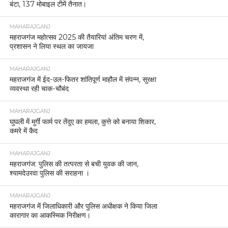
बंटा, 137 मोबाइल टीमें तैनात।
MAHARAJGANJ
महराजगंज महोत्सव 2025 की तैयारियां अंतिम चरण में,
प्रशासन ने लिया स्थल का जायजा
MAHARAJGANJ
महराजगंज में ईद-उल-फितर शांतिपूर्ण माहौल में संपन्न, सुरक्षा
व्यवस्था रही चाक-चौबंद
MAHARAJGANJ
घुघली में मुर्गी फार्म पर तेंदुए का हमला, कुत्ते को बनाया शिकार,
कमरे में कैद
MAHARAJGANJ
महराजगंज: पुलिस की तत्परता से बची युवक की जान,
श्यामदेउरवा पुलिस की सराहना ।
MAHARAJGANJ
महराजगंज में जिलाधिकारी और पुलिस अधीक्षक ने किया जिला
कारागार का आकस्मिक निरीक्षण।