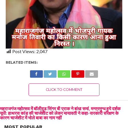
Post Views:
2,047
RELATED ITEMS:
CLICK TO COMMENT
महराजगंज महोत्सव में बॉलीवुड सिंगर बी प्राक ने बांधा समां, मन्त्रमुग्ध हुये दर्शक
यूपी: हाथरस कांड की चार्जशीट को लेकर मायावती ने कहा-सरकारी संरक्षण के
कारण चार्जशीट में भोले बाबा का नाम नहीं
MOST POPULAR