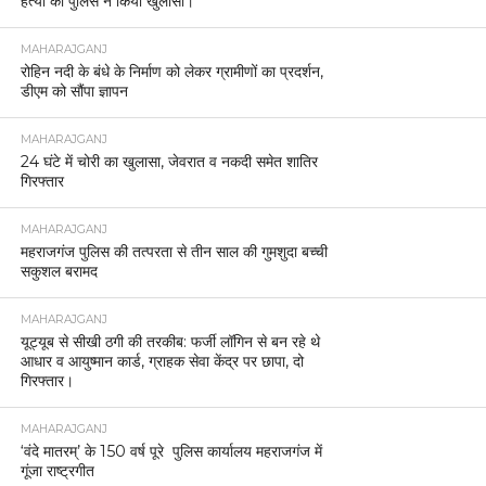
हत्या का पुलिस ने किया खुलासा।
MAHARAJGANJ
रोहिन नदी के बंधे के निर्माण को लेकर ग्रामीणों का प्रदर्शन,
डीएम को सौंपा ज्ञापन
MAHARAJGANJ
24 घंटे में चोरी का खुलासा, जेवरात व नकदी समेत शातिर
गिरफ्तार
MAHARAJGANJ
महराजगंज पुलिस की तत्परता से तीन साल की गुमशुदा बच्ची
सकुशल बरामद
MAHARAJGANJ
यूट्यूब से सीखी ठगी की तरकीब: फर्जी लॉगिन से बन रहे थे
आधार व आयुष्मान कार्ड, ग्राहक सेवा केंद्र पर छापा, दो
गिरफ्तार।
MAHARAJGANJ
‘वंदे मातरम्’ के 150 वर्ष पूरे पुलिस कार्यालय महराजगंज में
गूंजा राष्ट्रगीत