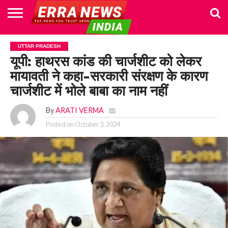
HOME
POLITICS
NEWS
BUSINESS
CULTURE
NATIONAL
SPORTS
LIFESTYLE
TRAVEL
OPINION
BREAKING
ENTERTAINMENT
WORLD
CRIME
JOIN
UTTAR PRADESH
NEWS
US
यूपी: हाथरस कांड की चार्जशीट को लेकर
मायावती ने कहा-सरकारी संरक्षण के कारण
चार्जशीट में भोले बाबा का नाम नहीं
By
ARATI VERMA
Posted on
October 3, 2024