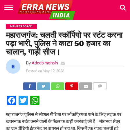
HOME
POLITICS
NEWS
BUSINESS
CULTURE
NATIONAL
SPORTS
LIFESTYLE
TRAVEL
OPINION
BREAKING
ENTERTAINMENT
WORLD
CRIME
JOIN
MAHARAJGANJ
NEWS
US
महाराजगंज: चलती स्कॉर्पियो पर स्टंट करना
पड़ा भारी, पुलिस ने काटा 50 हजार का
चालान, गाड़ी सीज।
By
Adeeb mohsin
Posted on
May 12, 2026
COMMENTS
Facebook
Twitter
WhatsApp
महाराजगंज पुलिस ने सोशल मीडिया पर लोकप्रियता पाने के लिए सड़क पर
खतरनाक स्टंट करने वालों के खिलाफ कड़ी कार्रवाई की है। नौतनवा क्षेत्र
का एक वीडियो इंटरनेट पर वायरल हो रहा था, जिसमें एक युवक चलती हुई