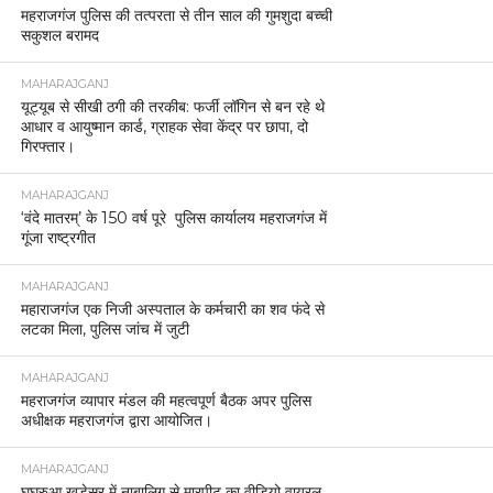
महराजगंज पुलिस की तत्परता से तीन साल की गुमशुदा बच्ची
सकुशल बरामद
MAHARAJGANJ
यूट्यूब से सीखी ठगी की तरकीब: फर्जी लॉगिन से बन रहे थे
आधार व आयुष्मान कार्ड, ग्राहक सेवा केंद्र पर छापा, दो
गिरफ्तार।
MAHARAJGANJ
‘वंदे मातरम्’ के 150 वर्ष पूरे पुलिस कार्यालय महराजगंज में
गूंजा राष्ट्रगीत
MAHARAJGANJ
महाराजगंज एक निजी अस्पताल के कर्मचारी का शव फंदे से
लटका मिला, पुलिस जांच में जुटी
MAHARAJGANJ
महराजगंज व्यापार मंडल की महत्वपूर्ण बैठक अपर पुलिस
अधीक्षक महराजगंज द्वारा आयोजित।
MAHARAJGANJ
घघरुआ खड़ेसर में नाबालिग से मारपीट का वीडियो वायरल,