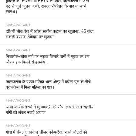
कुदरत का करिश्मा या तक़दीर का खेल, महराजगंज में जन्मे
पेट से जुड़े जुड़वा बच्चे, सफल ऑपरेशन के बाद मां-बच्चे
स्वस्थ।
MAHARAJGANJ
दक्षिणी चौक रेंज में अवैध सागौन कटान का खुलासा, 45 बोटा
लकड़ी बरामद, ठेकेदार पर मुकदमा
MAHARAJGANJ
निचलौल–चौक मार्ग पर सड़क किनारे पानी में युवक का शव
और बाइक मिलने से हड़कंप।
MAHARAJGANJ
महराजगंज के परसा मलिक थाना क्षेत्र में बघेला पुल के नीचे
ब्रीफकेस में मिला महिला का शव।
MAHARAJGANJ
आशा कार्यकत्रियों ने मुख्यमंत्री को सौंपा ज्ञापन, सात सूत्रीय
मांगों को लेकर उठाई आवाज
MAHARAJGANJ
गोवा में रॉयल एनफील्ड डीलर कॉन्फ्रेंस, आरके मोटर्स को