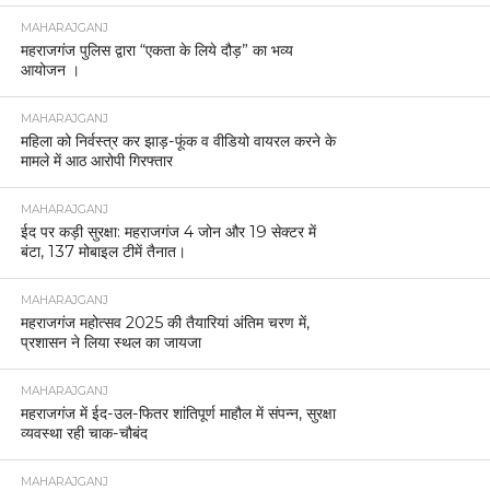
MAHARAJGANJ
महराजगंज पुलिस द्वारा “एकता के लिये दौड़” का भव्य
आयोजन ।
MAHARAJGANJ
महिला को निर्वस्त्र कर झाड़-फूंक व वीडियो वायरल करने के
मामले में आठ आरोपी गिरफ्तार
MAHARAJGANJ
ईद पर कड़ी सुरक्षा: महराजगंज 4 जोन और 19 सेक्टर में
बंटा, 137 मोबाइल टीमें तैनात।
MAHARAJGANJ
महराजगंज महोत्सव 2025 की तैयारियां अंतिम चरण में,
प्रशासन ने लिया स्थल का जायजा
MAHARAJGANJ
महराजगंज में ईद-उल-फितर शांतिपूर्ण माहौल में संपन्न, सुरक्षा
व्यवस्था रही चाक-चौबंद
MAHARAJGANJ