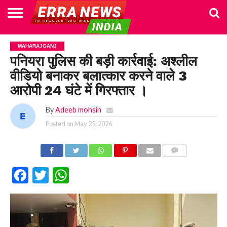
HOME
POLITICS
NEWS
BUSINESS
CULTURE
NATIONAL
SPORTS
LIFESTYLE
TRAVEL
OPINION
BREAKING
ENTERTAINMENT
WORLD
CRIME
JOIN
MAHARAJGANJ
NEWS
US
पनियरा पुलिस की बड़ी कार्रवाई: अश्लील
वीडियो बनाकर बलात्कार करने वाले 3
आरोपी 24 घंटे में गिरफ्तार ।
By
Adeeb mohsin
Posted on
May 25, 2026
COMMENTS
Facebook
Twitter
WhatsApp