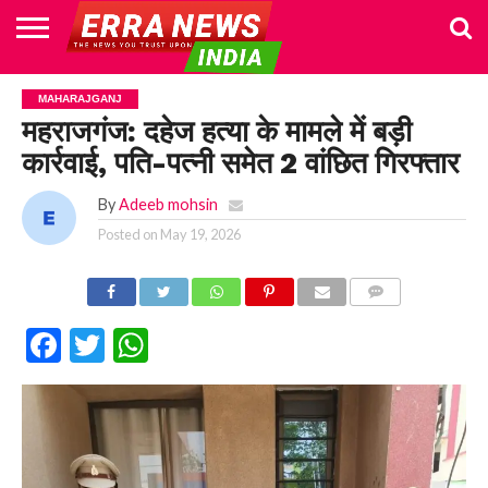
HOME
POLITICS
NEWS
BUSINESS
CULTURE
NATIONAL
SPORTS
LIFESTYLE
TRAVEL
OPINION
BREAKING
ENTERTAINMENT
WORLD
CRIME
JOIN
MAHARAJGANJ
NEWS
US
महराजगंज: दहेज हत्या के मामले में बड़ी
कार्रवाई, पति-पत्नी समेत 2 वांछित गिरफ्तार
By
Adeeb mohsin
Posted on
May 19, 2026
COMMENTS
Facebook
Twitter
WhatsApp