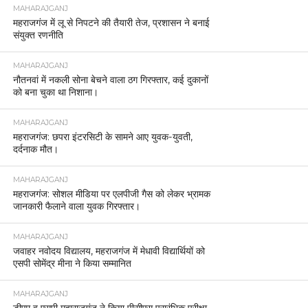
MAHARAJGANJ
महराजगंज में लू से निपटने की तैयारी तेज, प्रशासन ने बनाई
संयुक्त रणनीति
MAHARAJGANJ
नौतनवां में नकली सोना बेचने वाला ठग गिरफ्तार, कई दुकानों
को बना चुका था निशाना।
MAHARAJGANJ
महराजगंज: छपरा इंटरसिटी के सामने आए युवक-युवती,
दर्दनाक मौत।
MAHARAJGANJ
महराजगंज: सोशल मीडिया पर एलपीजी गैस को लेकर भ्रामक
जानकारी फैलाने वाला युवक गिरफ्तार।
MAHARAJGANJ
जवाहर नवोदय विद्यालय, महराजगंज में मेधावी विद्यार्थियों को
एसपी सोमेंद्र मीना ने किया सम्मानित
MAHARAJGANJ
डीएम व एसपी महाराजगंज ने किया पीसीएस प्रारंभिक परीक्षा