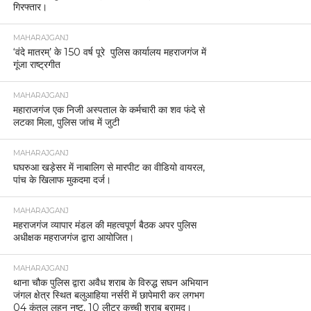
गिरफ्तार।
MAHARAJGANJ
‘वंदे मातरम्’ के 150 वर्ष पूरे पुलिस कार्यालय महराजगंज में
गूंजा राष्ट्रगीत
MAHARAJGANJ
महाराजगंज एक निजी अस्पताल के कर्मचारी का शव फंदे से
लटका मिला, पुलिस जांच में जुटी
MAHARAJGANJ
घघरुआ खड़ेसर में नाबालिग से मारपीट का वीडियो वायरल,
पांच के खिलाफ मुकदमा दर्ज।
MAHARAJGANJ
महराजगंज व्यापार मंडल की महत्वपूर्ण बैठक अपर पुलिस
अधीक्षक महराजगंज द्वारा आयोजित।
MAHARAJGANJ
थाना चौक पुलिस द्वारा अवैध शराब के विरुद्ध सघन अभियान
जंगल क्षेत्र स्थित बलुआहिया नर्सरी में छापेमारी कर लगभग
04 कुंतल लहन नष्ट, 10 लीटर कच्ची शराब बरामद।