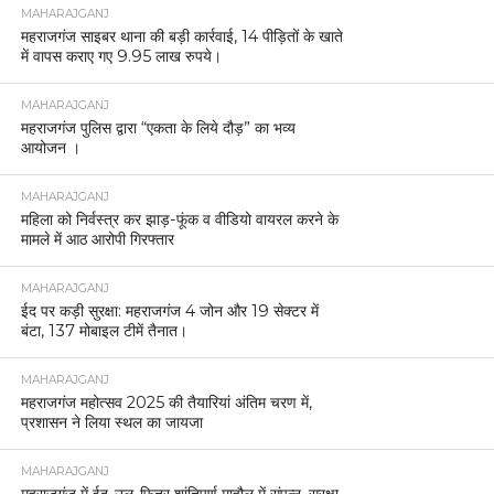
MAHARAJGANJ
महराजगंज साइबर थाना की बड़ी कार्रवाई, 14 पीड़ितों के खाते
में वापस कराए गए 9.95 लाख रुपये।
MAHARAJGANJ
महराजगंज पुलिस द्वारा “एकता के लिये दौड़” का भव्य
आयोजन ।
MAHARAJGANJ
महिला को निर्वस्त्र कर झाड़-फूंक व वीडियो वायरल करने के
मामले में आठ आरोपी गिरफ्तार
MAHARAJGANJ
ईद पर कड़ी सुरक्षा: महराजगंज 4 जोन और 19 सेक्टर में
बंटा, 137 मोबाइल टीमें तैनात।
MAHARAJGANJ
महराजगंज महोत्सव 2025 की तैयारियां अंतिम चरण में,
प्रशासन ने लिया स्थल का जायजा
MAHARAJGANJ
महराजगंज में ईद-उल-फितर शांतिपूर्ण माहौल में संपन्न, सुरक्षा