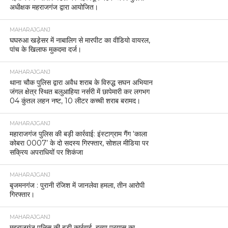
अधीक्षक महराजगंज द्वारा आयोजित।
MAHARAJGANJ
घघरुआ खड़ेसर में नाबालिग से मारपीट का वीडियो वायरल,
पांच के खिलाफ मुकदमा दर्ज।
MAHARAJGANJ
थाना चौक पुलिस द्वारा अवैध शराब के विरुद्ध सघन अभियान
जंगल क्षेत्र स्थित बलुआहिया नर्सरी में छापेमारी कर लगभग
04 कुंतल लहन नष्ट, 10 लीटर कच्ची शराब बरामद।
MAHARAJGANJ
महाराजगंज पुलिस की बड़ी कार्रवाई: इंस्टाग्राम गैंग ‘काला
कोबरा 0007’ के दो सदस्य गिरफ्तार, सोशल मीडिया पर
सक्रिय अपराधियों पर शिकंजा
MAHARAJGANJ
बृजमनगंज : पुरानी रंजिश में जानलेवा हमला, तीन आरोपी
गिरफ्तार।
MAHARAJGANJ
महराजगंज पुलिस की बड़ी कार्रवाई, हत्या प्रयास का