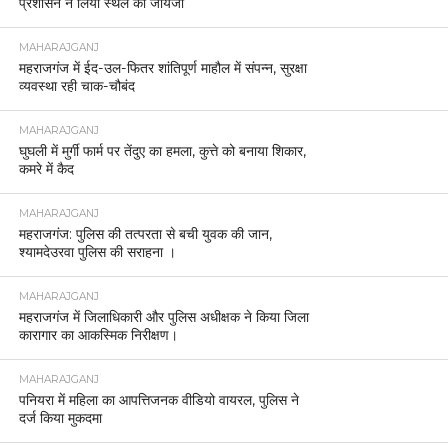
प्रशासन ने लिया स्थल का जायजा
MAHARAJGANJ
महराजगंज में ईद-उल-फितर शांतिपूर्ण माहौल में संपन्न, सुरक्षा
व्यवस्था रही चाक-चौबंद
MAHARAJGANJ
घुघली में मुर्गी फार्म पर तेंदुए का हमला, कुत्ते को बनाया शिकार,
कमरे में कैद
MAHARAJGANJ
महराजगंज: पुलिस की तत्परता से बची युवक की जान,
श्यामदेउरवा पुलिस की सराहना ।
MAHARAJGANJ
महराजगंज में जिलाधिकारी और पुलिस अधीक्षक ने किया जिला
कारागार का आकस्मिक निरीक्षण।
MAHARAJGANJ
पनियरा में महिला का आपत्तिजनक वीडियो वायरल, पुलिस ने
दर्ज किया मुकदमा