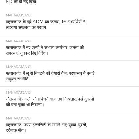
5.0 को दी नई दिशा
MAHARAJGANJ
महराजगंज के पूर्व ADM का जलवा, 16 अभ्यर्थियों ने
लहराया सफलता का परचम
MAHARAJGANJ
महराजगंज में नए एसपी ने संभाला कार्यभार, जनता की
समस्याएं सुनकर दिए निर्देश।
MAHARAJGANJ
महराजगंज में लू से निपटने की तैयारी तेज, प्रशासन ने बनाई
संयुक्त रणनीति
MAHARAJGANJ
नौतनवां में नकली सोना बेचने वाला ठग गिरफ्तार, कई दुकानों
को बना चुका था निशाना।
MAHARAJGANJ
महराजगंज: छपरा इंटरसिटी के सामने आए युवक-युवती,
दर्दनाक मौत।