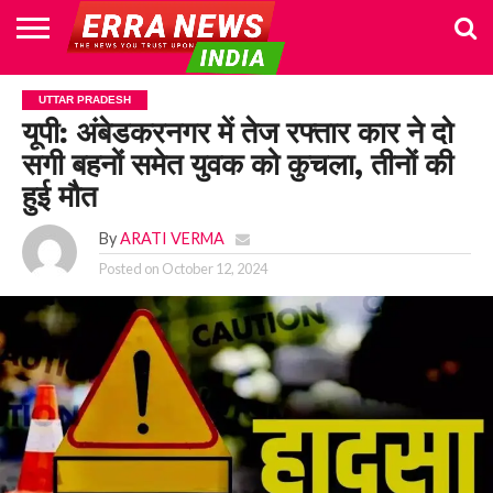
HOME
POLITICS
NEWS
BUSINESS
CULTURE
NATIONAL
SPORTS
LIFESTYLE
TRAVEL
OPINION
BREAKING
ENTERTAINMENT
WORLD
CRIME
JOIN
UTTAR PRADESH
NEWS
US
यूपी: अंबेडकरनगर में तेज रफ्तार कार ने दो
सगी बहनों समेत युवक को कुचला, तीनों की
हुई मौत
By
ARATI VERMA
Posted on
October 12, 2024