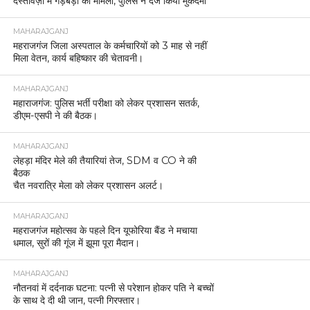
दस्तावेज़ों में गड़बड़ी का मामला, पुलिस ने दर्ज किया मुकदमा
MAHARAJGANJ
महराजगंज जिला अस्पताल के कर्मचारियों को 3 माह से नहीं
मिला वेतन, कार्य बहिष्कार की चेतावनी।
MAHARAJGANJ
महाराजगंज: पुलिस भर्ती परीक्षा को लेकर प्रशासन सतर्क,
डीएम-एसपी ने की बैठक।
MAHARAJGANJ
लेहड़ा मंदिर मेले की तैयारियां तेज, SDM व CO ने की
बैठक
चैत नवरात्रि मेला को लेकर प्रशासन अलर्ट।
MAHARAJGANJ
महराजगंज महोत्सव के पहले दिन यूफोरिया बैंड ने मचाया
धमाल, सुरों की गूंज में झूमा पूरा मैदान।
MAHARAJGANJ
नौतनवां में दर्दनाक घटना: पत्नी से परेशान होकर पति ने बच्चों
के साथ दे दी थी जान, पत्नी गिरफ्तार।